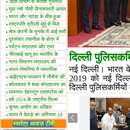
शैक्षिक सत्र शुरू
'डाक विभाग से सतीश गुजराल
का रिश्ता गहरा'
युवा नशे जैसी विनाशकारी आदत
से दूर रहें-मोदी
भारत और रवांडा के बीच हुआ
व्यापार विस्तार
राष्ट्रपति द्रौपदी मुर्मु से मिले
बस्तर के प्रतिनिधि
सेल कंपनी के मुनाफे में आई भारी
उछाल!
दूरसंचार तकनीक के क्षेत्र में
उत्कृष्टता पुरस्कार
पर्यटन मंत्रालय और एयर
इंडिया में समझौता
दिल्ली पुलिसकर्
'मीराबाई चानू हर भारतीय के
लिए प्रेरणा'
नागर विमानन मंत्रालय की
नई दिल्ली। भारत के
यात्रियों को सलाह
भारत रोमानिया में व्यापारिक
2019 को नई दिल्ली म
साझेदारियां
आईएनएस मालवन ने नौसेना की
ताकत बढ़ाई
कोलकाता में शब्द संग्रहालय का
दिल्ली पुलिसकर्मियो
उद्घाटन
रामनगर-देहरादून एक्सप्रेस को
हरी झंडी
वर्ष 2024 के राष्ट्रीय फिल्म
पुरस्कारों की घोषणा
चुनाव आयोग का अखिल
भारतीय मीडिया सम्मेलन
भारत में केवड़े का अस्तित्‍व 24
लाख वर्ष!
लखनऊ में 'एक राष्ट्र एक
स्वतंत्र आवाज़ टीवी
चुनाव' पर बैठक
विधानमंडल लोकतंत्र की