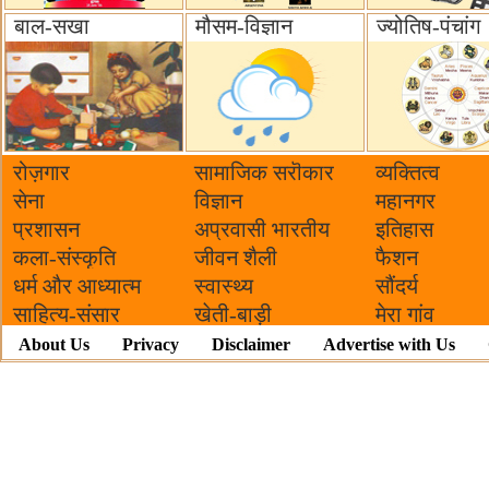
बाल-सखा
मौसम-विज्ञान
ज्योतिष-पंचांग
रोज़गार
सामाजिक सरॊकार‌
व्यक्तित्व
सेना
विज्ञान
महानगर
प्रशासन
अप्रवासी भारतीय
इतिहास
कला-संस्कृति
जीवन शैली
फैशन
धर्म और आध्यात्म
स्वास्थ्य
सौंदर्य
साहित्य-संसार
खेती-बाड़ी
मेरा गांव
About Us
Privacy
Disclaimer
Advertise with Us