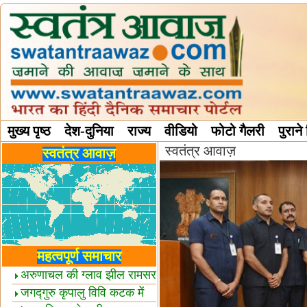
मुख्य पृष्ठ
देश-दुनिया
राज्य
वीडियो
फोटो गैलरी
पुराने
स्वतंत्र आवाज़
विविध स्तंभ
स्वतंत्र आवाज़
महत्वपूर्ण समाचार
अरुणाचल की ग्लाव झील रामसर
स्थल घोषित
जगद्गुरु कृपालु विवि कटक में