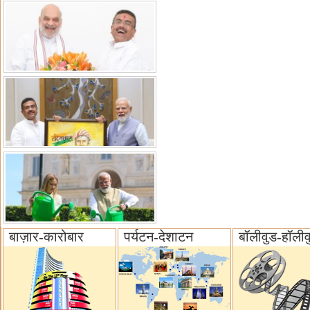
बाज़ार-कारोबार
पर्यटन-देशाटन
बॉलीवुड-हॉलीव