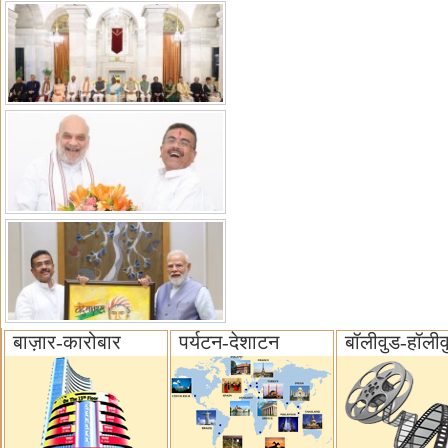
बाज़ार-कारोबार
पर्यटन-देशाटन
बॉलीवुड-हॉलीव