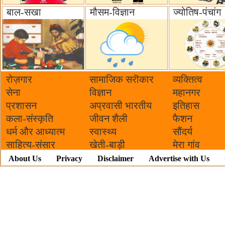
बाल-सखा
मौसम-विज्ञान
ज्योतिष-पंचांग
रोज़गार
सामाजिक सरॊकार‌
व्यक्तित्व
सेना
विज्ञान
महानगर
प्रशासन
अप्रवासी भारतीय
इतिहास
कला-संस्कृति
जीवन शैली
फैशन
धर्म और आध्यात्म
स्वास्थ्य
सौंदर्य
साहित्य-संसार
खेती-बाड़ी
मेरा गांव
About Us
Privacy
Disclaimer
Advertise with Us