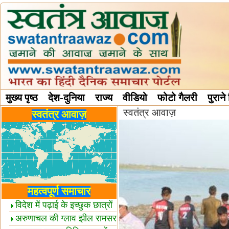
मुख्य पृष्ठ
देश-दुनिया
राज्य
वीडियो
फोटो गैलरी
पुराने
स्वतंत्र आवाज़
विविध स्तंभ
स्वतंत्र आवाज़
महत्वपूर्ण समाचार
विदेश में पढ़ाई के इच्छुक छात्रों
केलिए खुशखबरी!
अरुणाचल की ग्लाव झील रामसर