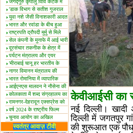
स्थल घोषित
जगद्गुरु कृपालु विवि कटक में
शैक्षिक सत्र शुरू
'डाक विभाग से सतीश गुजराल
का रिश्ता गहरा'
युवा नशे जैसी विनाशकारी आदत
से दूर रहें-मोदी
भारत और रवांडा के बीच हुआ
व्यापार विस्तार
राष्ट्रपति द्रौपदी मुर्मु से मिले
बस्तर के प्रतिनिधि
सेल कंपनी के मुनाफे में आई भारी
उछाल!
दूरसंचार तकनीक के क्षेत्र में
उत्कृष्टता पुरस्कार
पर्यटन मंत्रालय और एयर
इंडिया में समझौता
'मीराबाई चानू हर भारतीय के
लिए प्रेरणा'
नागर विमानन मंत्रालय की
यात्रियों को सलाह
भारत रोमानिया में व्यापारिक
साझेदारियां
आईएनएस मालवन ने नौसेना की
केवीआईसी का स
ताकत बढ़ाई
कोलकाता में शब्द संग्रहालय का
उद्घाटन
रामनगर-देहरादून एक्सप्रेस को
नई दिल्ली। खादी 
हरी झंडी
वर्ष 2024 के राष्ट्रीय फिल्म
दिल्ली में जगतपुर 
पुरस्कारों की घोषणा
चुनाव आयोग का अखिल
भारतीय मीडिया सम्मेलन
भारत में केवड़े का अस्तित्‍व 24
की शुरूआत एक पौध
स्वतंत्र आवाज़ टीवी
लाख वर्ष!
लखनऊ में 'एक राष्ट्र एक