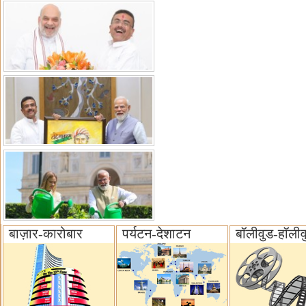
बाज़ार-कारोबार
पर्यटन-देशाटन
बॉलीवुड-हॉलीव