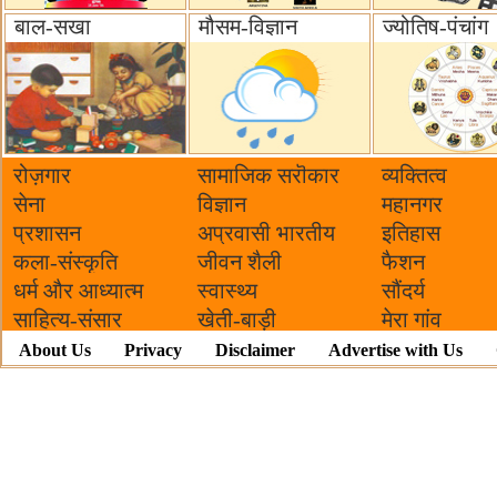
बाल-सखा
मौसम-विज्ञान
ज्योतिष-पंचांग
रोज़गार
सामाजिक सरॊकार‌
व्यक्तित्व
सेना
विज्ञान
महानगर
प्रशासन
अप्रवासी भारतीय
इतिहास
कला-संस्कृति
जीवन शैली
फैशन
धर्म और आध्यात्म
स्वास्थ्य
सौंदर्य
साहित्य-संसार
खेती-बाड़ी
मेरा गांव
About Us
Privacy
Disclaimer
Advertise with Us