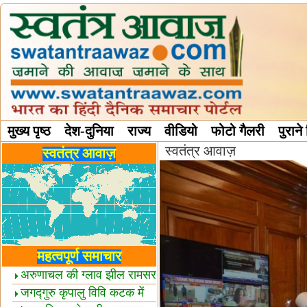
मुख्य पृष्ठ
देश-दुनिया
राज्य
वीडियो
फोटो गैलरी
पुराने
स्वतंत्र आवाज़
विविध स्तंभ
स्वतंत्र आवाज़
महत्वपूर्ण समाचार
अरुणाचल की ग्लाव झील रामसर
स्थल घोषित
जगद्गुरु कृपालु विवि कटक में