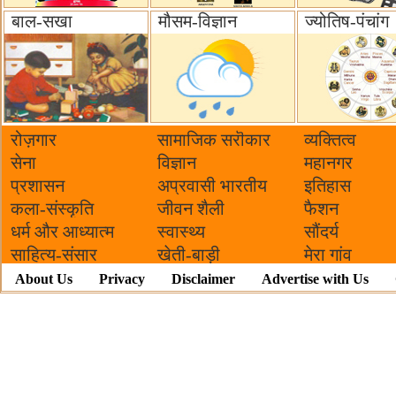
बाल-सखा
मौसम-विज्ञान
ज्योतिष-पंचांग
रोज़गार
सामाजिक सरॊकार‌
व्यक्तित्व
सेना
विज्ञान
महानगर
प्रशासन
अप्रवासी भारतीय
इतिहास
कला-संस्कृति
जीवन शैली
फैशन
धर्म और आध्यात्म
स्वास्थ्य
सौंदर्य
साहित्य-संसार
खेती-बाड़ी
मेरा गांव
About Us
Privacy
Disclaimer
Advertise with Us