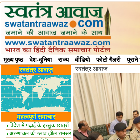
मुख्य पृष्ठ
देश-दुनिया
राज्य
वीडियो
फोटो गैलरी
पुराने
स्वतंत्र आवाज़
विविध स्तंभ
स्वतंत्र आवाज़
महत्वपूर्ण समाचार
विदेश में पढ़ाई के इच्छुक छात्रों
केलिए खुशखबरी!
अरुणाचल की ग्लाव झील रामसर