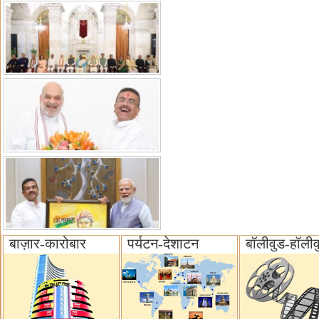
बाज़ार-कारोबार
पर्यटन-देशाटन
बॉलीवुड-हॉलीव