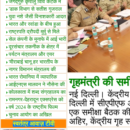
स्थल घोषित
जगद्गुरु कृपालु विवि कटक में
शैक्षिक सत्र शुरू
'डाक विभाग से सतीश गुजराल
का रिश्ता गहरा'
युवा नशे जैसी विनाशकारी आदत
से दूर रहें-मोदी
भारत और रवांडा के बीच हुआ
व्यापार विस्तार
राष्ट्रपति द्रौपदी मुर्मु से मिले
बस्तर के प्रतिनिधि
सेल कंपनी के मुनाफे में आई भारी
उछाल!
दूरसंचार तकनीक के क्षेत्र में
उत्कृष्टता पुरस्कार
पर्यटन मंत्रालय और एयर
इंडिया में समझौता
'मीराबाई चानू हर भारतीय के
लिए प्रेरणा'
नागर विमानन मंत्रालय की
यात्रियों को सलाह
भारत रोमानिया में व्यापारिक
गृहमंत्री की समी
साझेदारियां
आईएनएस मालवन ने नौसेना की
ताकत बढ़ाई
कोलकाता में शब्द संग्रहालय का
नई दिल्‍ली। केंद्र
उद्घाटन
रामनगर-देहरादून एक्सप्रेस को
दिल्ली में सीएपीएफ 
हरी झंडी
वर्ष 2024 के राष्ट्रीय फिल्म
एक समीक्षा बैठक की 
पुरस्कारों की घोषणा
चुनाव आयोग का अखिल
अहिर, केंद्रीय गृह
भारतीय मीडिया सम्मेलन
भारत में केवड़े का अस्तित्‍व 24
स्वतंत्र आवाज़ टीवी
लाख वर्ष!
लखनऊ में 'एक राष्ट्र एक