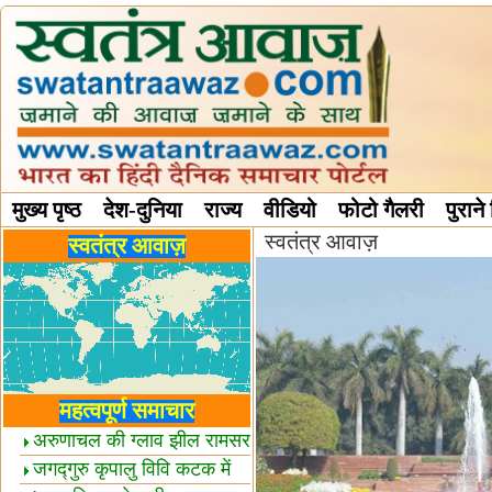
मुख्य पृष्ठ
देश-दुनिया
राज्य
वीडियो
फोटो गैलरी
पुराने
स्वतंत्र आवाज़
विविध स्तंभ
स्वतंत्र आवाज़
महत्वपूर्ण समाचार
अरुणाचल की ग्लाव झील रामसर
स्थल घोषित
जगद्गुरु कृपालु विवि कटक में