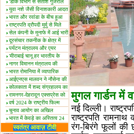
शैक्षिक सत्र शुरू
'डाक विभाग से सतीश गुजराल
का रिश्ता गहरा'
युवा नशे जैसी विनाशकारी आदत
से दूर रहें-मोदी
भारत और रवांडा के बीच हुआ
व्यापार विस्तार
राष्ट्रपति द्रौपदी मुर्मु से मिले
बस्तर के प्रतिनिधि
सेल कंपनी के मुनाफे में आई भारी
उछाल!
दूरसंचार तकनीक के क्षेत्र में
उत्कृष्टता पुरस्कार
पर्यटन मंत्रालय और एयर
इंडिया में समझौता
'मीराबाई चानू हर भारतीय के
लिए प्रेरणा'
नागर विमानन मंत्रालय की
यात्रियों को सलाह
भारत रोमानिया में व्यापारिक
साझेदारियां
आईएनएस मालवन ने नौसेना की
ताकत बढ़ाई
कोलकाता में शब्द संग्रहालय का
मुगल गार्डन में व
उद्घाटन
रामनगर-देहरादून एक्सप्रेस को
हरी झंडी
वर्ष 2024 के राष्ट्रीय फिल्म
नई दिल्ली। राष्ट्रपत
पुरस्कारों की घोषणा
चुनाव आयोग का अखिल
राष्ट्रपति रामनाथ 
भारतीय मीडिया सम्मेलन
भारत में केवड़े का अस्तित्‍व 24
रंग-बिरंगे फूलों की 
लाख वर्ष!
लखनऊ में 'एक राष्ट्र एक
स्वतंत्र आवाज़ टीवी
चुनाव' पर बैठक
विधानमंडल लोकतंत्र की