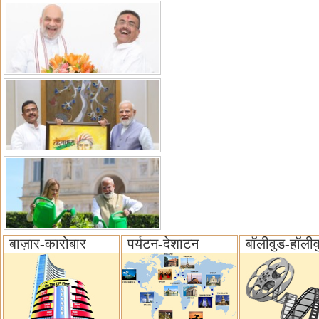
बाज़ार-कारोबार
पर्यटन-देशाटन
बॉलीवुड-हॉलीव