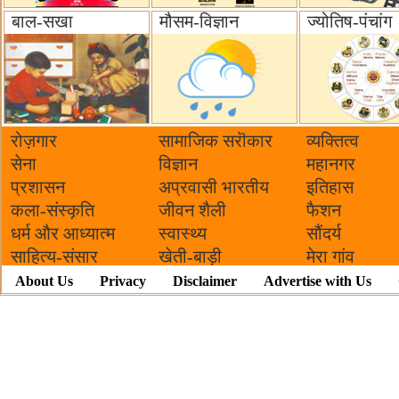
बाल-सखा
मौसम-विज्ञान
ज्योतिष-पंचांग
रोज़गार
सामाजिक सरॊकार‌
व्यक्तित्व
सेना
विज्ञान
महानगर
प्रशासन
अप्रवासी भारतीय
इतिहास
कला-संस्कृति
जीवन शैली
फैशन
धर्म और आध्यात्म
स्वास्थ्य
सौंदर्य
साहित्य-संसार
खेती-बाड़ी
मेरा गांव
About Us
Privacy
Disclaimer
Advertise with Us