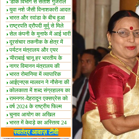
शैक्षिक सत्र शुरू
'डाक विभाग से सतीश गुजराल
का रिश्ता गहरा'
युवा नशे जैसी विनाशकारी आदत
से दूर रहें-मोदी
भारत और रवांडा के बीच हुआ
व्यापार विस्तार
राष्ट्रपति द्रौपदी मुर्मु से मिले
बस्तर के प्रतिनिधि
सेल कंपनी के मुनाफे में आई भारी
उछाल!
दूरसंचार तकनीक के क्षेत्र में
उत्कृष्टता पुरस्कार
पर्यटन मंत्रालय और एयर
इंडिया में समझौता
'मीराबाई चानू हर भारतीय के
लिए प्रेरणा'
नागर विमानन मंत्रालय की
यात्रियों को सलाह
भारत रोमानिया में व्यापारिक
साझेदारियां
आईएनएस मालवन ने नौसेना की
ताकत बढ़ाई
कोलकाता में शब्द संग्रहालय का
उद्घाटन
रामनगर-देहरादून एक्सप्रेस को
हरी झंडी
वर्ष 2024 के राष्ट्रीय फिल्म
पुरस्कारों की घोषणा
चुनाव आयोग का अखिल
भारतीय मीडिया सम्मेलन
भारत में केवड़े का अस्तित्‍व 24
लाख वर्ष!
लखनऊ में 'एक राष्ट्र एक
स्वतंत्र आवाज़ टीवी
चुनाव' पर बैठक
विधानमंडल लोकतंत्र की