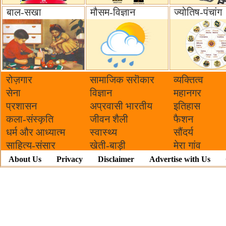
बाल-सखा
मौसम-विज्ञान
ज्योतिष-पंचांग
रोज़गार
सामाजिक सरॊकार‌
व्यक्तित्व
सेना
विज्ञान
महानगर
प्रशासन
अप्रवासी भारतीय
इतिहास
कला-संस्कृति
जीवन शैली
फैशन
धर्म और आध्यात्म
स्वास्थ्य
सौंदर्य
साहित्य-संसार
खेती-बाड़ी
मेरा गांव
About Us
Privacy
Disclaimer
Advertise with Us