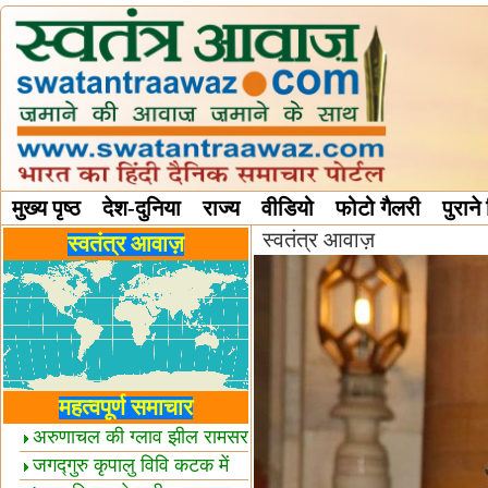
मुख्य पृष्ठ
देश-दुनिया
राज्य
वीडियो
फोटो गैलरी
पुराने
स्वतंत्र आवाज़
विविध स्तंभ
स्वतंत्र आवाज़
महत्वपूर्ण समाचार
अरुणाचल की ग्लाव झील रामसर
स्थल घोषित
जगद्गुरु कृपालु विवि कटक में