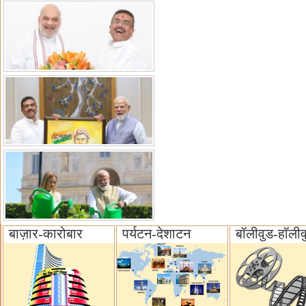
बाज़ार-कारोबार
पर्यटन-देशाटन
बॉलीवुड-हॉलीव