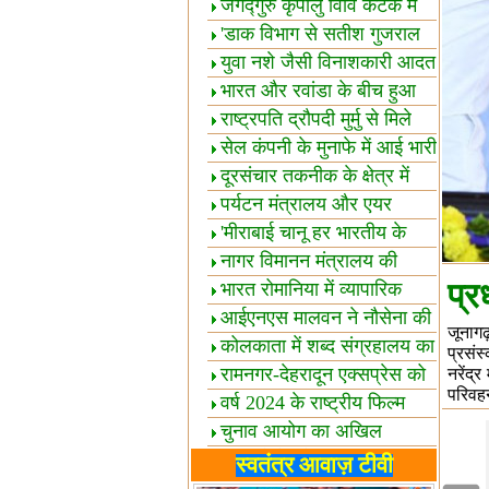
स्थल घोषित
जगद्गुरु कृपालु विवि कटक में
शैक्षिक सत्र शुरू
'डाक विभाग से सतीश गुजराल
का रिश्ता गहरा'
युवा नशे जैसी विनाशकारी आदत
से दूर रहें-मोदी
भारत और रवांडा के बीच हुआ
व्यापार विस्तार
राष्ट्रपति द्रौपदी मुर्मु से मिले
बस्तर के प्रतिनिधि
सेल कंपनी के मुनाफे में आई भारी
उछाल!
दूरसंचार तकनीक के क्षेत्र में
उत्कृष्टता पुरस्कार
पर्यटन मंत्रालय और एयर
इंडिया में समझौता
'मीराबाई चानू हर भारतीय के
लिए प्रेरणा'
नागर विमानन मंत्रालय की
प्र
यात्रियों को सलाह
भारत रोमानिया में व्यापारिक
साझेदारियां
आईएनएस मालवन ने नौसेना की
जूनागढ
ताकत बढ़ाई
कोलकाता में शब्द संग्रहालय का
प्रसंस
उद्घाटन
रामनगर-देहरादून एक्सप्रेस को
नरेंद्
परिवहन
हरी झंडी
वर्ष 2024 के राष्ट्रीय फिल्म
पुरस्कारों की घोषणा
चुनाव आयोग का अखिल
भारतीय मीडिया सम्मेलन
भारत में केवड़े का अस्तित्‍व 24
स्वतंत्र आवाज़ टीवी
लाख वर्ष!
लखनऊ में 'एक राष्ट्र एक