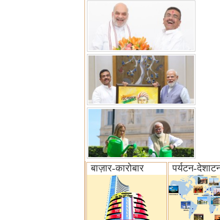
बाज़ार-कारोबार
पर्यटन-देशाट