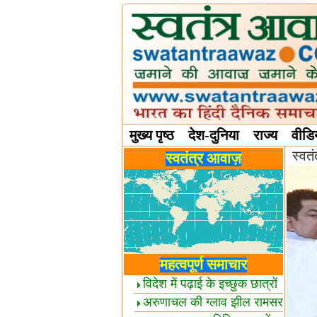
मुख्य पृष्ठ
देश-दुनिया
राज्य
वीडि
स्वत
विविध स्तंभ
स्वतंत्र आवाज़
महत्वपूर्ण समाचार
विदेश में पढ़ाई के इच्छुक छात्रों
केलिए खुशखबरी!
अरुणाचल की ग्लाव झील रामसर