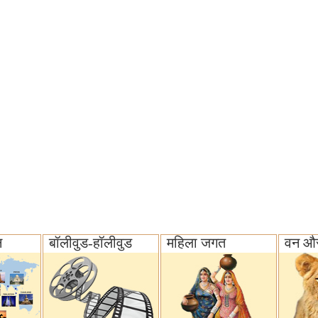
न
बॉलीवुड-हॉलीवुड
महिला जगत
वन और