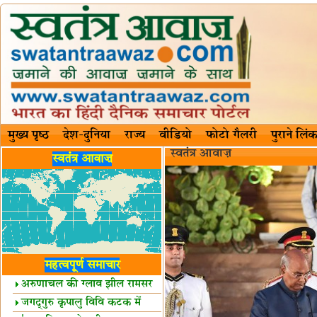
मुख्य पृष्ठ
देश-दुनिया
राज्य
वीडियो
फोटो गैलरी
पुराने लिंक
स्वतंत्र आवाज़
स्वतंत्र आवाज़
महत्वपूर्ण समाचार
अरुणाचल की ग्लाव झील रामसर
स्थल घोषित
जगद्गुरु कृपालु विवि कटक में