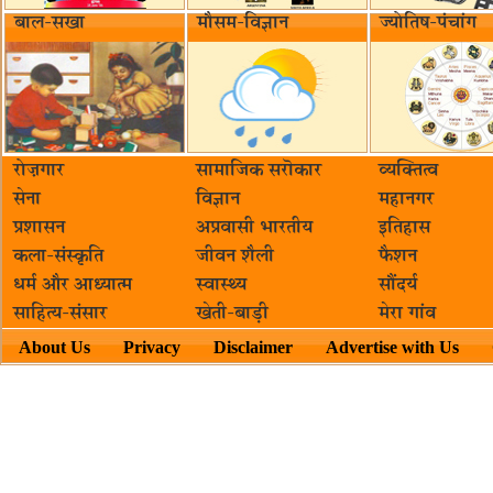
बाल-सखा
मौसम-विज्ञान
ज्योतिष-पंचांग
रोज़गार
सामाजिक सरॊकार‌
व्यक्तित्व
सेना
विज्ञान
महानगर
प्रशासन
अप्रवासी भारतीय
इतिहास
कला-संस्कृति
जीवन शैली
फैशन
धर्म और आध्यात्म
स्वास्थ्य
सौंदर्य
साहित्य-संसार
खेती-बाड़ी
मेरा गांव
About Us
Privacy
Disclaimer
Advertise with Us