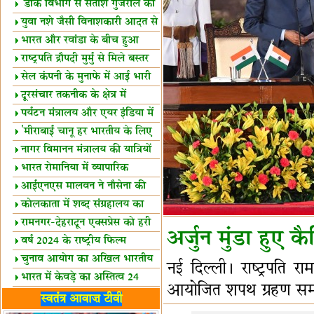
शैक्षिक सत्र शुरू
'डाक विभाग से सतीश गुजराल का
रिश्ता गहरा'
युवा नशे जैसी विनाशकारी आदत से
दूर रहें-मोदी
भारत और रवांडा के बीच हुआ
व्यापार विस्तार
राष्ट्रपति द्रौपदी मुर्मु से मिले बस्तर
के प्रतिनिधि
सेल कंपनी के मुनाफे में आई भारी
उछाल!
दूरसंचार तकनीक के क्षेत्र में
उत्कृष्टता पुरस्कार
पर्यटन मंत्रालय और एयर इंडिया में
समझौता
'मीराबाई चानू हर भारतीय के लिए
प्रेरणा'
नागर विमानन मंत्रालय की यात्रियों
को सलाह
भारत रोमानिया में व्यापारिक
साझेदारियां
आईएनएस मालवन ने नौसेना की
ताकत बढ़ाई
कोलकाता में शब्द संग्रहालय का
उद्घाटन
रामनगर-देहरादून एक्सप्रेस को हरी
अर्जुन मुंडा हुए कैब
झंडी
वर्ष 2024 के राष्ट्रीय फिल्म
पुरस्कारों की घोषणा
चुनाव आयोग का अखिल भारतीय
नई दिल्ली। राष्ट्रपति 
मीडिया सम्मेलन
भारत में केवड़े का अस्तित्‍व 24
आयोजित शपथ ग्रहण समारोह
लाख वर्ष!
लखनऊ में 'एक राष्ट्र एक चुनाव'
स्वतंत्र आवाज़ टीवी
पर बैठक
विधानमंडल लोकतंत्र की पाठशाला