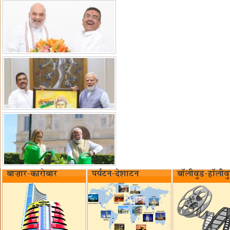
बाज़ार-कारोबार
पर्यटन-देशाटन
बॉलीवुड-हॉलीव