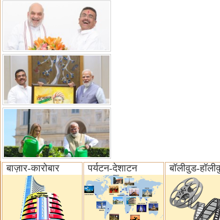
बाज़ार-कारोबार
पर्यटन-देशाटन
बॉलीवुड-हॉलीव