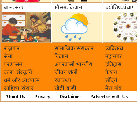
बाल-सखा
मौसम-विज्ञान
ज्योतिष-पंचांग
रोज़गार
सामाजिक सरॊकार‌
व्यक्तित्व
सेना
विज्ञान
महानगर
प्रशासन
अप्रवासी भारतीय
इतिहास
कला-संस्कृति
जीवन शैली
फैशन
धर्म और आध्यात्म
स्वास्थ्य
सौंदर्य
साहित्य-संसार
खेती-बाड़ी
मेरा गांव
About Us
Privacy
Disclaimer
Advertise with Us