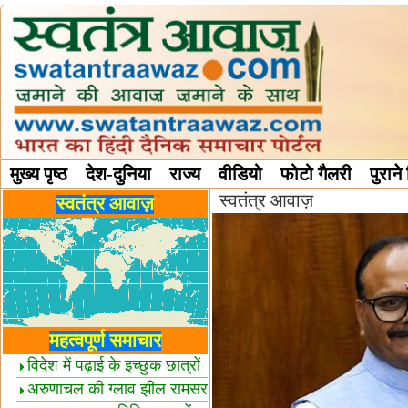
मुख्य पृष्ठ
देश-दुनिया
राज्य
वीडियो
फोटो गैलरी
पुराने
स्वतंत्र आवाज़
विविध स्तंभ
स्वतंत्र आवाज़
महत्वपूर्ण समाचार
विदेश में पढ़ाई के इच्छुक छात्रों
केलिए खुशखबरी!
अरुणाचल की ग्लाव झील रामसर