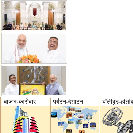
बाज़ार-कारोबार
पर्यटन-देशाटन
बॉलीवुड-हॉलीव