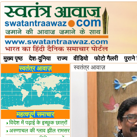
मुख्य पृष्ठ
देश-दुनिया
राज्य
वीडियो
फोटो गैलरी
पुराने
स्वतंत्र आवाज़
विविध स्तंभ
स्वतंत्र आवाज़
महत्वपूर्ण समाचार
विदेश में पढ़ाई के इच्छुक छात्रों
केलिए खुशखबरी!
अरुणाचल की ग्लाव झील रामसर