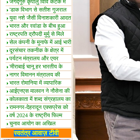
स्थल घोषित
जगद्गुरु कृपालु विवि कटक में
शैक्षिक सत्र शुरू
'डाक विभाग से सतीश गुजराल
का रिश्ता गहरा'
युवा नशे जैसी विनाशकारी आदत
से दूर रहें-मोदी
भारत और रवांडा के बीच हुआ
व्यापार विस्तार
राष्ट्रपति द्रौपदी मुर्मु से मिले
बस्तर के प्रतिनिधि
सेल कंपनी के मुनाफे में आई भारी
उछाल!
दूरसंचार तकनीक के क्षेत्र में
उत्कृष्टता पुरस्कार
पर्यटन मंत्रालय और एयर
इंडिया में समझौता
'मीराबाई चानू हर भारतीय के
लिए प्रेरणा'
नागर विमानन मंत्रालय की
यात्रियों को सलाह
भारत रोमानिया में व्यापारिक
साझेदारियां
आईएनएस मालवन ने नौसेना की
ताकत बढ़ाई
कोलकाता में शब्द संग्रहालय का
उद्घाटन
रामनगर-देहरादून एक्सप्रेस को
हरी झंडी
वर्ष 2024 के राष्ट्रीय फिल्म
पुरस्कारों की घोषणा
चुनाव आयोग का अखिल
भारतीय मीडिया सम्मेलन
भारत में केवड़े का अस्तित्‍व 24
स्वतंत्र आवाज़ टीवी
लाख वर्ष!
लखनऊ में 'एक राष्ट्र एक