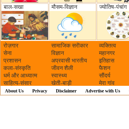
बाल-सखा
मौसम-विज्ञान
ज्योतिष-पंचांग
रोज़गार
सामाजिक सरॊकार‌
व्यक्तित्व
सेना
विज्ञान
महानगर
प्रशासन
अप्रवासी भारतीय
इतिहास
कला-संस्कृति
जीवन शैली
फैशन
धर्म और आध्यात्म
स्वास्थ्य
सौंदर्य
साहित्य-संसार
खेती-बाड़ी
मेरा गांव
About Us
Privacy
Disclaimer
Advertise with Us