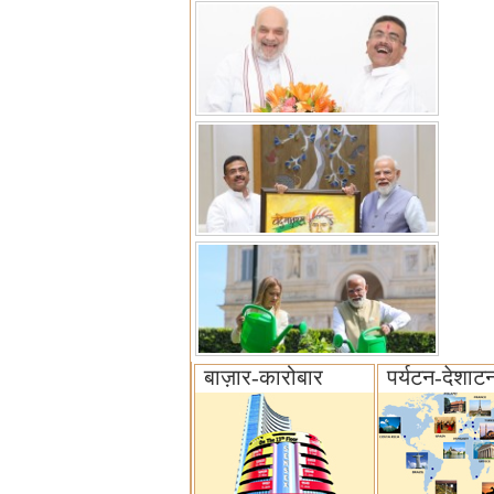
बाज़ार-कारोबार
पर्यटन-देशाट