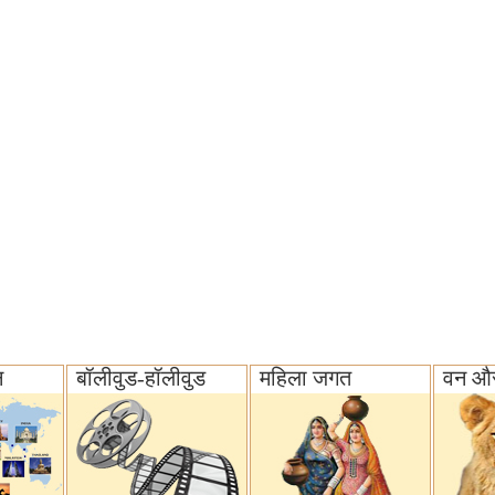
न
बॉलीवुड-हॉलीवुड
महिला जगत
वन और