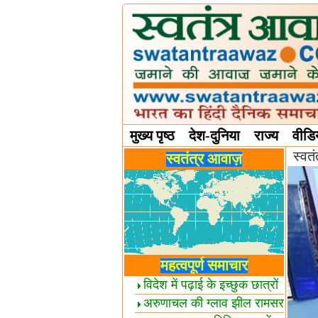
मुख्य पृष्ठ
देश-दुनिया
राज्य
वीडि
स्वत
विविध स्तंभ
स्वतंत्र आवाज़
महत्वपूर्ण समाचार
विदेश में पढ़ाई के इच्छुक छात्रों
केलिए खुशखबरी!
अरुणाचल की ग्लाव झील रामसर