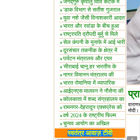
स्थल घोषित
जगद्गुरु कृपालु विवि कटक में
शैक्षिक सत्र शुरू
'डाक विभाग से सतीश गुजराल
का रिश्ता गहरा'
युवा नशे जैसी विनाशकारी आदत
से दूर रहें-मोदी
भारत और रवांडा के बीच हुआ
व्यापार विस्तार
राष्ट्रपति द्रौपदी मुर्मु से मिले
बस्तर के प्रतिनिधि
सेल कंपनी के मुनाफे में आई भारी
उछाल!
दूरसंचार तकनीक के क्षेत्र में
उत्कृष्टता पुरस्कार
पर्यटन मंत्रालय और एयर
इंडिया में समझौता
'मीराबाई चानू हर भारतीय के
लिए प्रेरणा'
नागर विमानन मंत्रालय की
यात्रियों को सलाह
भारत रोमानिया में व्यापारिक
साझेदारियां
आईएनएस मालवन ने नौसेना की
प्र
ताकत बढ़ाई
कोलकाता में शब्द संग्रहालय का
वाराणस
उद्घाटन
रामनगर-देहरादून एक्सप्रेस को
मोदी।
हरी झंडी
वर्ष 2024 के राष्ट्रीय फिल्म
पुरस्कारों की घोषणा
चुनाव आयोग का अखिल
भारतीय मीडिया सम्मेलन
भारत में केवड़े का अस्तित्‍व 24
स्वतंत्र आवाज़ टीवी
लाख वर्ष!
लखनऊ में 'एक राष्ट्र एक