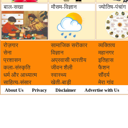
बाल-सखा
मौसम-विज्ञान
ज्योतिष-पंचांग
रोज़गार
सामाजिक सरॊकार‌
व्यक्तित्व
सेना
विज्ञान
महानगर
प्रशासन
अप्रवासी भारतीय
इतिहास
कला-संस्कृति
जीवन शैली
फैशन
धर्म और आध्यात्म
स्वास्थ्य
सौंदर्य
साहित्य-संसार
खेती-बाड़ी
मेरा गांव
About Us
Privacy
Disclaimer
Advertise with Us