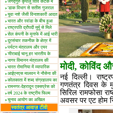
स्थल घोषित
जगद्गुरु कृपालु विवि कटक में
शैक्षिक सत्र शुरू
'डाक विभाग से सतीश गुजराल
का रिश्ता गहरा'
युवा नशे जैसी विनाशकारी आदत
से दूर रहें-मोदी
भारत और रवांडा के बीच हुआ
व्यापार विस्तार
राष्ट्रपति द्रौपदी मुर्मु से मिले
बस्तर के प्रतिनिधि
सेल कंपनी के मुनाफे में आई भारी
उछाल!
दूरसंचार तकनीक के क्षेत्र में
उत्कृष्टता पुरस्कार
पर्यटन मंत्रालय और एयर
इंडिया में समझौता
'मीराबाई चानू हर भारतीय के
लिए प्रेरणा'
नागर विमानन मंत्रालय की
मोदी, कोविंद 
यात्रियों को सलाह
भारत रोमानिया में व्यापारिक
साझेदारियां
आईएनएस मालवन ने नौसेना की
नई दिल्ली। राष्ट्र
ताकत बढ़ाई
कोलकाता में शब्द संग्रहालय का
गणतंत्र दिवस के म
उद्घाटन
रामनगर-देहरादून एक्सप्रेस को
सिरिल रामफोसा राष्
हरी झंडी
वर्ष 2024 के राष्ट्रीय फिल्म
अवसर पर एट होम रि
पुरस्कारों की घोषणा
चुनाव आयोग का अखिल
भारतीय मीडिया सम्मेलन
भारत में केवड़े का अस्तित्‍व 24
स्वतंत्र आवाज़ टीवी
लाख वर्ष!
लखनऊ में 'एक राष्ट्र एक