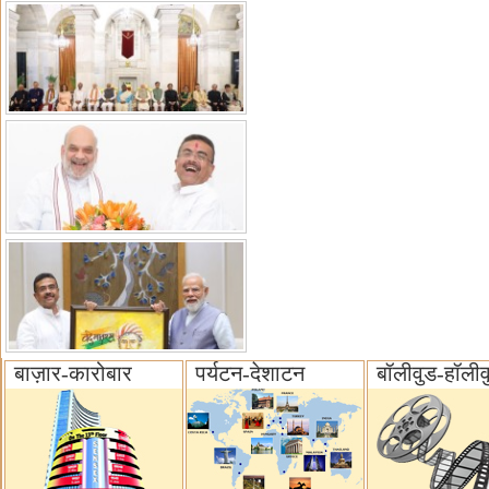
बाज़ार-कारोबार
पर्यटन-देशाटन
बॉलीवुड-हॉलीव