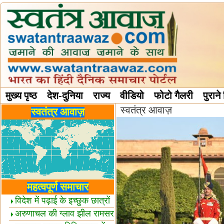
मुख्य पृष्ठ
देश-दुनिया
राज्य
वीडियो
फोटो गैलरी
पुराने
स्वतंत्र आवाज़
विविध स्तंभ
स्वतंत्र आवाज़
महत्वपूर्ण समाचार
विदेश में पढ़ाई के इच्छुक छात्रों
केलिए खुशखबरी!
अरुणाचल की ग्लाव झील रामसर