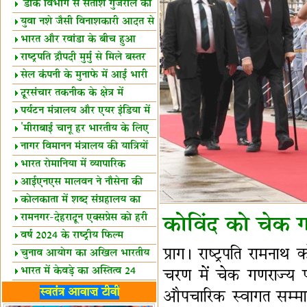
शैक्षिक सत्र शुरू
'डाक विभाग से सतीश गुजराल का
रिश्ता गहरा'
युवा नशे जैसी विनाशकारी आदत से
दूर रहें-मोदी
भारत और रवांडा के बीच हुआ
व्यापार विस्तार
राष्ट्रपति द्रौपदी मुर्मु से मिले बस्तर
के प्रतिनिधि
सेल कंपनी के मुनाफे में आई भारी
उछाल!
दूरसंचार तकनीक के क्षेत्र में
उत्कृष्टता पुरस्कार
पर्यटन मंत्रालय और एयर इंडिया में
समझौता
'मीराबाई चानू हर भारतीय के लिए
प्रेरणा'
नागर विमानन मंत्रालय की यात्रियों
को सलाह
भारत रोमानिया में व्यापारिक
साझेदारियां
आईएनएस मालवन ने नौसेना की
ताकत बढ़ाई
कोलकाता में शब्द संग्रहालय का
उद्घाटन
रामनगर-देहरादून एक्सप्रेस को हरी
कोविंद को चेक ग
झंडी
वर्ष 2024 के राष्ट्रीय फिल्म
प्राग। राष्‍ट्रपति रामन
पुरस्कारों की घोषणा
चुनाव आयोग का अखिल भारतीय
मीडिया सम्मेलन
भारत में केवड़े का अस्तित्‍व 24
चरण में चेक गणराज्य पह
लाख वर्ष!
लखनऊ में 'एक राष्ट्र एक चुनाव'
स्वतंत्र आवाज़ टीवी
औपचारिक स्वागत सम्मा
पर बैठक
विधानमंडल लोकतंत्र की पाठशाला