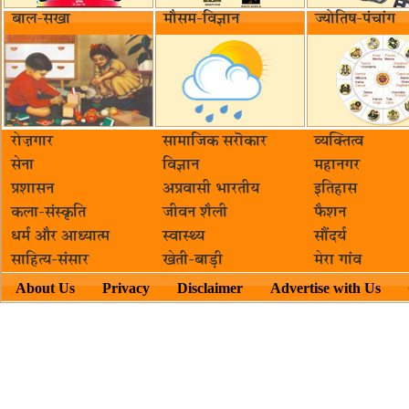
बाल-सखा
मौसम-विज्ञान
ज्योतिष-पंचांग
रोज़गार
सामाजिक सरॊकार‌
व्यक्तित्व
सेना
विज्ञान
महानगर
प्रशासन
अप्रवासी भारतीय
इतिहास
कला-संस्कृति
जीवन शैली
फैशन
धर्म और आध्यात्म
स्वास्थ्य
सौंदर्य
साहित्य-संसार
खेती-बाड़ी
मेरा गांव
About Us
Privacy
Disclaimer
Advertise with Us