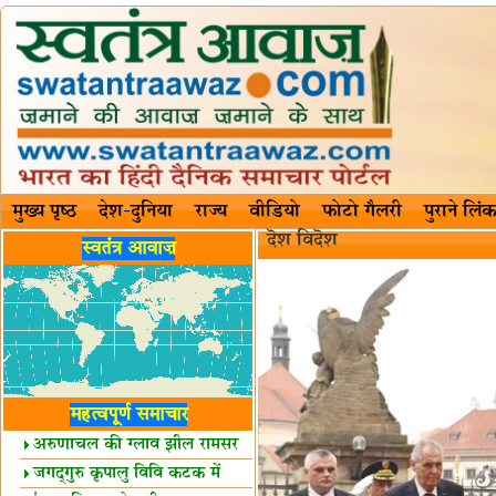
मुख्य पृष्ठ
देश-दुनिया
राज्य
वीडियो
फोटो गैलरी
पुराने लिंक
दॆश‍ विदॆश‌
स्वतंत्र आवाज़
महत्वपूर्ण समाचार
अरुणाचल की ग्लाव झील रामसर
स्थल घोषित
जगद्गुरु कृपालु विवि कटक में