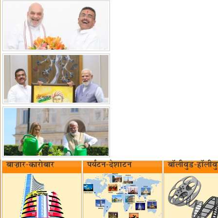
बाज़ार-कारोबार
पर्यटन-देशाटन
बॉलीवुड-हॉलीव