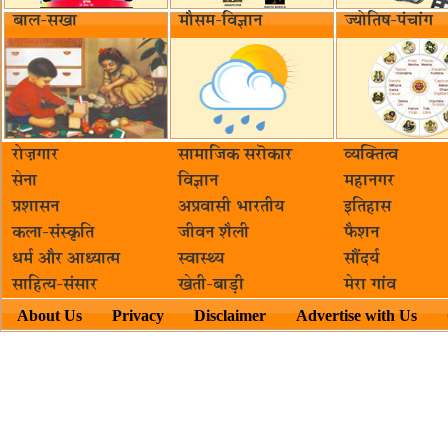
बाल-सखा
मौसम-विज्ञान
ज्योतिष-पंचांग
रोज़गार
सामाजिक सरॊकार‌
व्यक्तित्व
सेना
विज्ञान
महानगर
प्रशासन
अप्रवासी भारतीय
इतिहास
कला-संस्कृति
जीवन शैली
फैशन
धर्म और आध्यात्म
स्वास्थ्य
सौंदर्य
साहित्य-संसार
खेती-बाड़ी
मेरा गांव
About Us
Privacy
Disclaimer
Advertise with Us