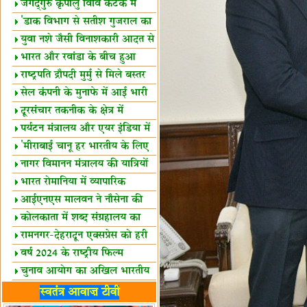
स्थल घोषित
जगद्गुरु कृपालु विवि कटक में
शैक्षिक सत्र शुरू
'डाक विभाग से सतीश गुजराल का
रिश्ता गहरा'
युवा नशे जैसी विनाशकारी आदत से
दूर रहें-मोदी
भारत और रवांडा के बीच हुआ
व्यापार विस्तार
राष्ट्रपति द्रौपदी मुर्मु से मिले बस्तर
के प्रतिनिधि
सेल कंपनी के मुनाफे में आई भारी
उछाल!
दूरसंचार तकनीक के क्षेत्र में
उत्कृष्टता पुरस्कार
पर्यटन मंत्रालय और एयर इंडिया में
समझौता
'मीराबाई चानू हर भारतीय के लिए
प्रेरणा'
नागर विमानन मंत्रालय की यात्रियों
को सलाह
भारत रोमानिया में व्यापारिक
साझेदारियां
आईएनएस मालवन ने नौसेना की
ताकत बढ़ाई
कोलकाता में शब्द संग्रहालय का
उद्घाटन
रामनगर-देहरादून एक्सप्रेस को हरी
झंडी
वर्ष 2024 के राष्ट्रीय फिल्म
पुरस्कारों की घोषणा
चुनाव आयोग का अखिल भारतीय
मीडिया सम्मेलन
भारत में केवड़े का अस्तित्‍व 24
स्वतंत्र आवाज़ टीवी
लाख वर्ष!
लखनऊ में 'एक राष्ट्र एक चुनाव'