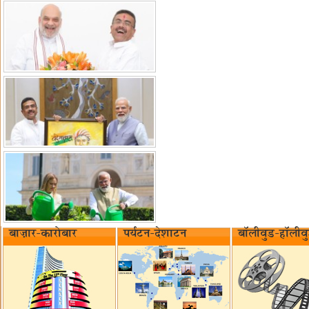
बाज़ार-कारोबार
पर्यटन-देशाटन
बॉलीवुड-हॉलीव