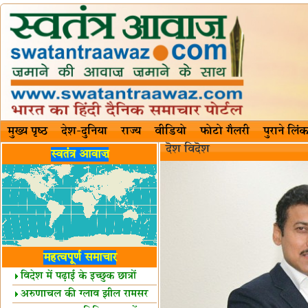
मुख्य पृष्ठ
देश-दुनिया
राज्य
वीडियो
फोटो गैलरी
पुराने लिंक
दॆश‍ विदॆश‌
स्वतंत्र आवाज़
महत्वपूर्ण समाचार
विदेश में पढ़ाई के इच्छुक छात्रों
केलिए खुशखबरी!
अरुणाचल की ग्लाव झील रामसर