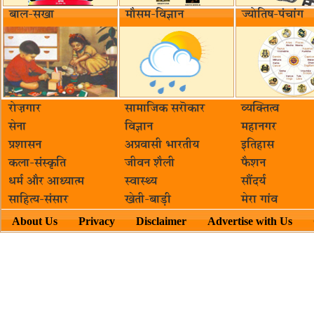
बाल-सखा
मौसम-विज्ञान
ज्योतिष-पंचांग
रोज़गार
सामाजिक सरॊकार‌
व्यक्तित्व
सेना
विज्ञान
महानगर
प्रशासन
अप्रवासी भारतीय
इतिहास
कला-संस्कृति
जीवन शैली
फैशन
धर्म और आध्यात्म
स्वास्थ्य
सौंदर्य
साहित्य-संसार
खेती-बाड़ी
मेरा गांव
About Us
Privacy
Disclaimer
Advertise with Us