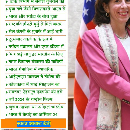
शैक्षिक सत्र शुरू
'डाक विभाग से सतीश गुजराल का
रिश्ता गहरा'
युवा नशे जैसी विनाशकारी आदत से
दूर रहें-मोदी
भारत और रवांडा के बीच हुआ
व्यापार विस्तार
राष्ट्रपति द्रौपदी मुर्मु से मिले बस्तर
के प्रतिनिधि
सेल कंपनी के मुनाफे में आई भारी
उछाल!
दूरसंचार तकनीक के क्षेत्र में
उत्कृष्टता पुरस्कार
पर्यटन मंत्रालय और एयर इंडिया में
समझौता
'मीराबाई चानू हर भारतीय के लिए
प्रेरणा'
नागर विमानन मंत्रालय की यात्रियों
को सलाह
भारत रोमानिया में व्यापारिक
साझेदारियां
आईएनएस मालवन ने नौसेना की
ताकत बढ़ाई
कोलकाता में शब्द संग्रहालय का
उद्घाटन
रामनगर-देहरादून एक्सप्रेस को हरी
झंडी
वर्ष 2024 के राष्ट्रीय फिल्म
पुरस्कारों की घोषणा
चुनाव आयोग का अखिल भारतीय
मीडिया सम्मेलन
भारत में केवड़े का अस्तित्‍व 24
लाख वर्ष!
लखनऊ में 'एक राष्ट्र एक चुनाव'
स्वतंत्र आवाज़ टीवी
पर बैठक
विधानमंडल लोकतंत्र की पाठशाला