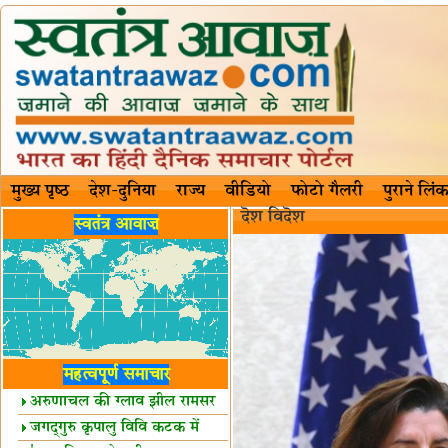
मुख्य पृष्ठ
देश-दुनिया
राज्य
वीडियो
फोटो गैलरी
पुराने लिंक
दॆश‍ विदॆश‌
स्वतंत्र आवाज़
महत्वपूर्ण समाचार
अरुणाचल की ग्लाव झील रामसर
स्थल घोषित
जगद्गुरु कृपालु विवि कटक में