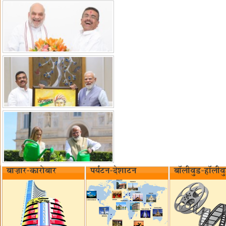
बाज़ार-कारोबार
पर्यटन-देशाटन
बॉलीवुड-हॉलीव