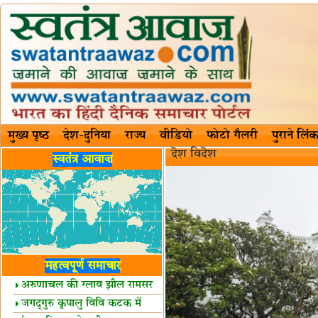
मुख्य पृष्ठ
देश-दुनिया
राज्य
वीडियो
फोटो गैलरी
पुराने लिंक
दॆश‍ विदॆश‌
स्वतंत्र आवाज़
महत्वपूर्ण समाचार
अरुणाचल की ग्लाव झील रामसर
स्थल घोषित
जगद्गुरु कृपालु विवि कटक में