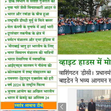
शैक्षिक सत्र शुरू
'डाक विभाग से सतीश गुजराल का
रिश्ता गहरा'
युवा नशे जैसी विनाशकारी आदत से
दूर रहें-मोदी
भारत और रवांडा के बीच हुआ
व्यापार विस्तार
राष्ट्रपति द्रौपदी मुर्मु से मिले बस्तर
के प्रतिनिधि
सेल कंपनी के मुनाफे में आई भारी
उछाल!
दूरसंचार तकनीक के क्षेत्र में
उत्कृष्टता पुरस्कार
पर्यटन मंत्रालय और एयर इंडिया में
समझौता
'मीराबाई चानू हर भारतीय के लिए
प्रेरणा'
नागर विमानन मंत्रालय की यात्रियों
को सलाह
भारत रोमानिया में व्यापारिक
व्हाइट हाउस में 
साझेदारियां
आईएनएस मालवन ने नौसेना की
ताकत बढ़ाई
वाशिंगटन डीसी। प्रधानमंत
कोलकाता में शब्द संग्रहालय का
उद्घाटन
रामनगर-देहरादून एक्सप्रेस को हरी
बाइडेन ने भव्य आगमन
झंडी
वर्ष 2024 के राष्ट्रीय फिल्म
पुरस्कारों की घोषणा
चुनाव आयोग का अखिल भारतीय
मीडिया सम्मेलन
भारत में केवड़े का अस्तित्‍व 24
लाख वर्ष!
लखनऊ में 'एक राष्ट्र एक चुनाव'
स्वतंत्र आवाज़ टीवी
पर बैठक
विधानमंडल लोकतंत्र की पाठशाला