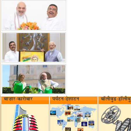
बाज़ार-कारोबार
पर्यटन-देशाटन
बॉलीवुड-हॉलीव