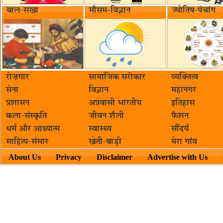
बाल-सखा
मौसम-विज्ञान
ज्योतिष-पंचांग
रोज़गार
सामाजिक सरॊकार‌
व्यक्तित्व
सेना
विज्ञान
महानगर
प्रशासन
अप्रवासी भारतीय
इतिहास
कला-संस्कृति
जीवन शैली
फैशन
धर्म और आध्यात्म
स्वास्थ्य
सौंदर्य
साहित्य-संसार
खेती-बाड़ी
मेरा गांव
About Us
Privacy
Disclaimer
Advertise with Us