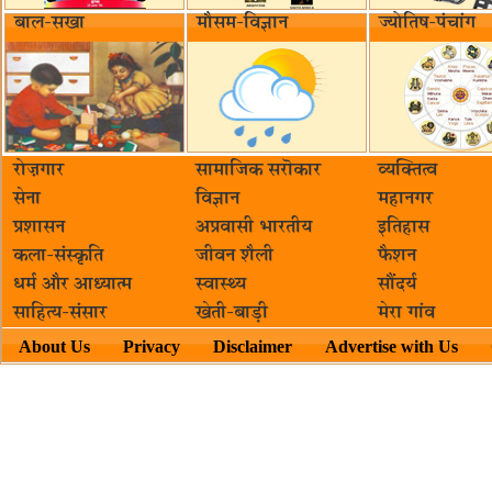
बाल-सखा
मौसम-विज्ञान
ज्योतिष-पंचांग
रोज़गार
सामाजिक सरॊकार‌
व्यक्तित्व
सेना
विज्ञान
महानगर
प्रशासन
अप्रवासी भारतीय
इतिहास
कला-संस्कृति
जीवन शैली
फैशन
धर्म और आध्यात्म
स्वास्थ्य
सौंदर्य
साहित्य-संसार
खेती-बाड़ी
मेरा गांव
About Us
Privacy
Disclaimer
Advertise with Us