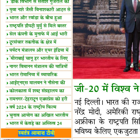
शैक्षिक सत्र शुरू
'डाक विभाग से सतीश गुजराल का
रिश्ता गहरा'
युवा नशे जैसी विनाशकारी आदत से
दूर रहें-मोदी
भारत और रवांडा के बीच हुआ
व्यापार विस्तार
राष्ट्रपति द्रौपदी मुर्मु से मिले बस्तर
के प्रतिनिधि
सेल कंपनी के मुनाफे में आई भारी
उछाल!
दूरसंचार तकनीक के क्षेत्र में
उत्कृष्टता पुरस्कार
पर्यटन मंत्रालय और एयर इंडिया में
समझौता
'मीराबाई चानू हर भारतीय के लिए
प्रेरणा'
नागर विमानन मंत्रालय की यात्रियों
को सलाह
भारत रोमानिया में व्यापारिक
साझेदारियां
आईएनएस मालवन ने नौसेना की
जी-20 में विश्व 
ताकत बढ़ाई
कोलकाता में शब्द संग्रहालय का
उद्घाटन
रामनगर-देहरादून एक्सप्रेस को हरी
नई दिल्ली। भारत की राजध
झंडी
वर्ष 2024 के राष्ट्रीय फिल्म
नरेंद्र मोदी, अमेरिकी र
पुरस्कारों की घोषणा
चुनाव आयोग का अखिल भारतीय
अफ्रीका के राष्ट्रपति
मीडिया सम्मेलन
भारत में केवड़े का अस्तित्‍व 24
भविष्य केलिए एकजुटता 
लाख वर्ष!
लखनऊ में 'एक राष्ट्र एक चुनाव'
स्वतंत्र आवाज़ टीवी
पर बैठक
विधानमंडल लोकतंत्र की पाठशाला