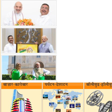
बाज़ार-कारोबार
पर्यटन-देशाटन
बॉलीवुड-हॉलीव