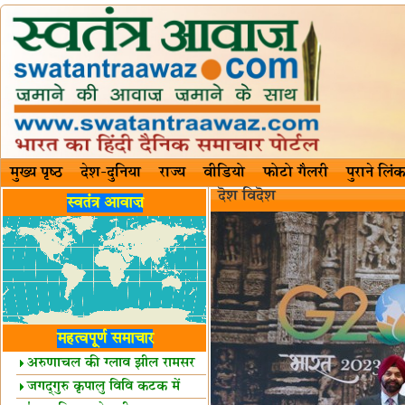
मुख्य पृष्ठ
देश-दुनिया
राज्य
वीडियो
फोटो गैलरी
पुराने लिंक
दॆश‍ विदॆश‌
स्वतंत्र आवाज़
महत्वपूर्ण समाचार
अरुणाचल की ग्लाव झील रामसर
स्थल घोषित
जगद्गुरु कृपालु विवि कटक में