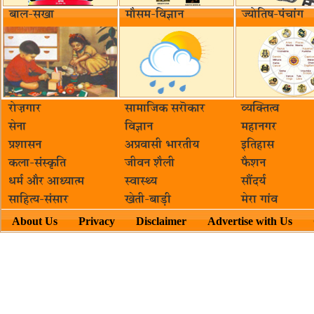
बाल-सखा
मौसम-विज्ञान
ज्योतिष-पंचांग
रोज़गार
सामाजिक सरॊकार‌
व्यक्तित्व
सेना
विज्ञान
महानगर
प्रशासन
अप्रवासी भारतीय
इतिहास
कला-संस्कृति
जीवन शैली
फैशन
धर्म और आध्यात्म
स्वास्थ्य
सौंदर्य
साहित्य-संसार
खेती-बाड़ी
मेरा गांव
About Us
Privacy
Disclaimer
Advertise with Us