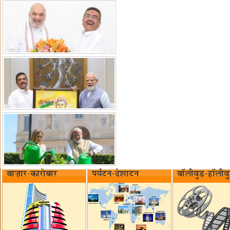
बाज़ार-कारोबार
पर्यटन-देशाटन
बॉलीवुड-हॉलीव