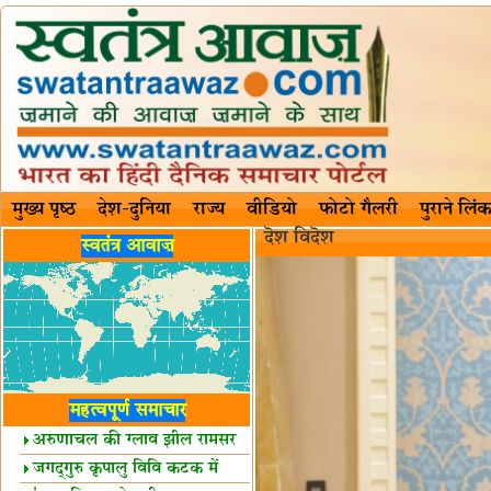
मुख्य पृष्ठ
देश-दुनिया
राज्य
वीडियो
फोटो गैलरी
पुराने लिंक
दॆश‍ विदॆश‌
स्वतंत्र आवाज़
महत्वपूर्ण समाचार
अरुणाचल की ग्लाव झील रामसर
स्थल घोषित
जगद्गुरु कृपालु विवि कटक में