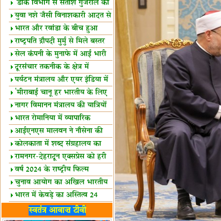
शैक्षिक सत्र शुरू
'डाक विभाग से सतीश गुजराल का
रिश्ता गहरा'
युवा नशे जैसी विनाशकारी आदत से
दूर रहें-मोदी
भारत और रवांडा के बीच हुआ
व्यापार विस्तार
राष्ट्रपति द्रौपदी मुर्मु से मिले बस्तर
के प्रतिनिधि
सेल कंपनी के मुनाफे में आई भारी
उछाल!
दूरसंचार तकनीक के क्षेत्र में
उत्कृष्टता पुरस्कार
पर्यटन मंत्रालय और एयर इंडिया में
समझौता
'मीराबाई चानू हर भारतीय के लिए
प्रेरणा'
नागर विमानन मंत्रालय की यात्रियों
को सलाह
भारत रोमानिया में व्यापारिक
साझेदारियां
आईएनएस मालवन ने नौसेना की
ताकत बढ़ाई
कोलकाता में शब्द संग्रहालय का
उद्घाटन
रामनगर-देहरादून एक्सप्रेस को हरी
झंडी
वर्ष 2024 के राष्ट्रीय फिल्म
पुरस्कारों की घोषणा
चुनाव आयोग का अखिल भारतीय
मीडिया सम्मेलन
भारत में केवड़े का अस्तित्‍व 24
लाख वर्ष!
लखनऊ में 'एक राष्ट्र एक चुनाव'
स्वतंत्र आवाज़ टीवी
पर बैठक
विधानमंडल लोकतंत्र की पाठशाला