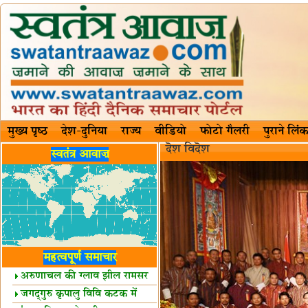
मुख्य पृष्ठ
देश-दुनिया
राज्य
वीडियो
फोटो गैलरी
पुराने लिंक
दॆश‍ विदॆश‌
स्वतंत्र आवाज़
महत्वपूर्ण समाचार
अरुणाचल की ग्लाव झील रामसर
स्थल घोषित
जगद्गुरु कृपालु विवि कटक में