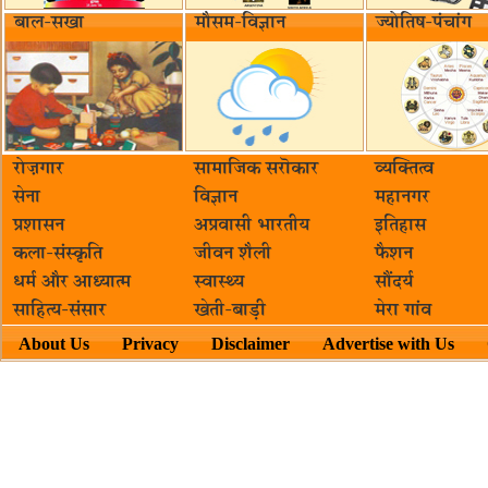
बाल-सखा
मौसम-विज्ञान
ज्योतिष-पंचांग
रोज़गार
सामाजिक सरॊकार‌
व्यक्तित्व
सेना
विज्ञान
महानगर
प्रशासन
अप्रवासी भारतीय
इतिहास
कला-संस्कृति
जीवन शैली
फैशन
धर्म और आध्यात्म
स्वास्थ्य
सौंदर्य
साहित्य-संसार
खेती-बाड़ी
मेरा गांव
About Us
Privacy
Disclaimer
Advertise with Us