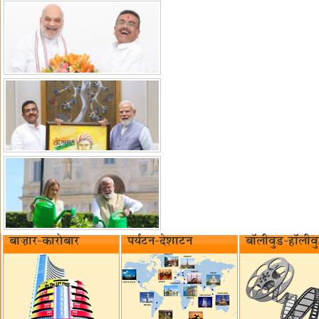
बाज़ार-कारोबार
पर्यटन-देशाटन
बॉलीवुड-हॉलीव