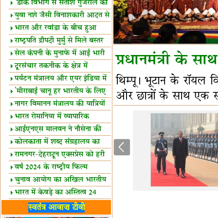
शैक्षिक सत्र शुरू
'डाक विभाग से सतीश गुजराल का
रिश्ता गहरा'
युवा नशे जैसी विनाशकारी आदत से
दूर रहें-मोदी
भारत और रवांडा के बीच हुआ
व्यापार विस्तार
राष्ट्रपति द्रौपदी मुर्मु से मिले बस्तर
के प्रतिनिधि
सेल कंपनी के मुनाफे में आई भारी
प्रधानमंत्री के सा
उछाल!
दूरसंचार तकनीक के क्षेत्र में
उत्कृष्टता पुरस्कार
पर्यटन मंत्रालय और एयर इंडिया में
थिम्पू। भूटान के रॉयल व
समझौता
'मीराबाई चानू हर भारतीय के लिए
और छात्रों के साथ एक समूह 
प्रेरणा'
नागर विमानन मंत्रालय की यात्रियों
को सलाह
भारत रोमानिया में व्यापारिक
साझेदारियां
आईएनएस मालवन ने नौसेना की
ताकत बढ़ाई
कोलकाता में शब्द संग्रहालय का
उद्घाटन
रामनगर-देहरादून एक्सप्रेस को हरी
झंडी
वर्ष 2024 के राष्ट्रीय फिल्म
पुरस्कारों की घोषणा
चुनाव आयोग का अखिल भारतीय
मीडिया सम्मेलन
भारत में केवड़े का अस्तित्‍व 24
लाख वर्ष!
लखनऊ में 'एक राष्ट्र एक चुनाव'
स्वतंत्र आवाज़ टीवी
पर बैठक
विधानमंडल लोकतंत्र की पाठशाला