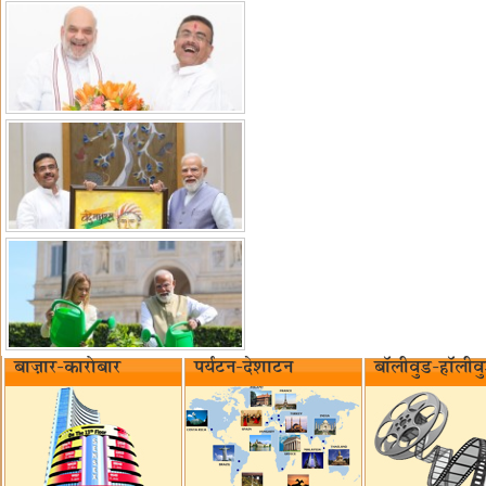
बाज़ार-कारोबार
पर्यटन-देशाटन
बॉलीवुड-हॉलीव