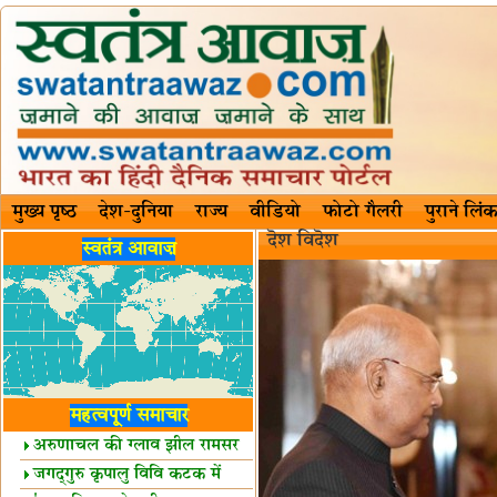
मुख्य पृष्ठ
देश-दुनिया
राज्य
वीडियो
फोटो गैलरी
पुराने लिंक
दॆश‍ विदॆश‌
स्वतंत्र आवाज़
महत्वपूर्ण समाचार
अरुणाचल की ग्लाव झील रामसर
स्थल घोषित
जगद्गुरु कृपालु विवि कटक में