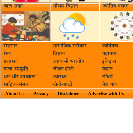
बाल-सखा
मौसम-विज्ञान
ज्योतिष-पंचांग
रोज़गार
सामाजिक सरॊकार‌
व्यक्तित्व
सेना
विज्ञान
महानगर
प्रशासन
अप्रवासी भारतीय
इतिहास
कला-संस्कृति
जीवन शैली
फैशन
धर्म और आध्यात्म
स्वास्थ्य
सौंदर्य
साहित्य-संसार
खेती-बाड़ी
मेरा गांव
About Us
Privacy
Disclaimer
Advertise with Us