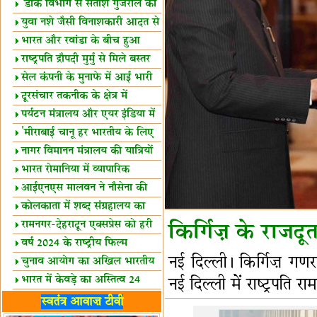
शैक्षिक सत्र शुरू
'डाक विभाग से सतीश गुजराल का
रिश्ता गहरा'
युवा नशे जैसी विनाशकारी आदत से
दूर रहें-मोदी
भारत और रवांडा के बीच हुआ
व्यापार विस्तार
राष्ट्रपति द्रौपदी मुर्मु से मिले बस्तर
के प्रतिनिधि
सेल कंपनी के मुनाफे में आई भारी
उछाल!
दूरसंचार तकनीक के क्षेत्र में
उत्कृष्टता पुरस्कार
पर्यटन मंत्रालय और एयर इंडिया में
समझौता
'मीराबाई चानू हर भारतीय के लिए
प्रेरणा'
नागर विमानन मंत्रालय की यात्रियों
को सलाह
भारत रोमानिया में व्यापारिक
साझेदारियां
आईएनएस मालवन ने नौसेना की
ताकत बढ़ाई
कोलकाता में शब्द संग्रहालय का
उद्घाटन
रामनगर-देहरादून एक्सप्रेस को हरी
किर्गिज़ के राजदू
झंडी
वर्ष 2024 के राष्ट्रीय फिल्म
नई दिल्ली। किर्गिज़ गण
पुरस्कारों की घोषणा
चुनाव आयोग का अखिल भारतीय
मीडिया सम्मेलन
भारत में केवड़े का अस्तित्‍व 24
नई दिल्ली में राष्ट्रपति 
लाख वर्ष!
लखनऊ में 'एक राष्ट्र एक चुनाव'
स्वतंत्र आवाज़ टीवी
पर बैठक
विधानमंडल लोकतंत्र की पाठशाला