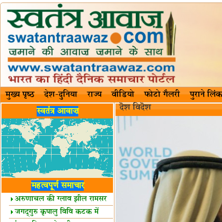
मुख्य पृष्ठ
देश-दुनिया
राज्य
वीडियो
फोटो गैलरी
पुराने लिंक
दॆश‍ विदॆश‌
स्वतंत्र आवाज़
महत्वपूर्ण समाचार
अरुणाचल की ग्लाव झील रामसर
स्थल घोषित
जगद्गुरु कृपालु विवि कटक में