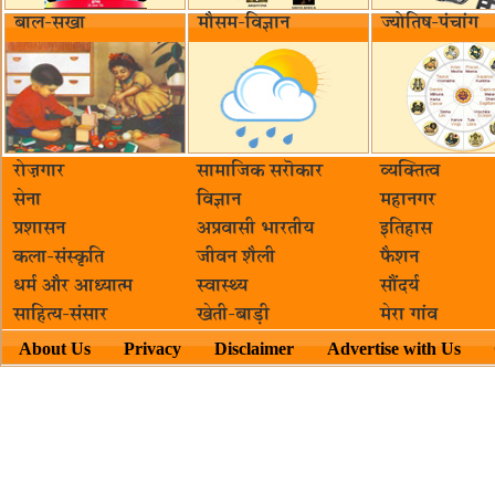
बाल-सखा
मौसम-विज्ञान
ज्योतिष-पंचांग
रोज़गार
सामाजिक सरॊकार‌
व्यक्तित्व
सेना
विज्ञान
महानगर
प्रशासन
अप्रवासी भारतीय
इतिहास
कला-संस्कृति
जीवन शैली
फैशन
धर्म और आध्यात्म
स्वास्थ्य
सौंदर्य
साहित्य-संसार
खेती-बाड़ी
मेरा गांव
About Us
Privacy
Disclaimer
Advertise with Us