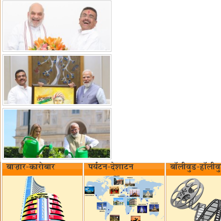
बाज़ार-कारोबार
पर्यटन-देशाटन
बॉलीवुड-हॉलीव