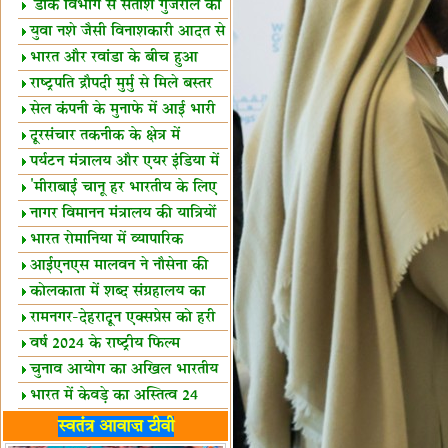
शैक्षिक सत्र शुरू
'डाक विभाग से सतीश गुजराल का
रिश्ता गहरा'
युवा नशे जैसी विनाशकारी आदत से
दूर रहें-मोदी
भारत और रवांडा के बीच हुआ
व्यापार विस्तार
राष्ट्रपति द्रौपदी मुर्मु से मिले बस्तर
के प्रतिनिधि
सेल कंपनी के मुनाफे में आई भारी
उछाल!
दूरसंचार तकनीक के क्षेत्र में
उत्कृष्टता पुरस्कार
पर्यटन मंत्रालय और एयर इंडिया में
समझौता
'मीराबाई चानू हर भारतीय के लिए
प्रेरणा'
नागर विमानन मंत्रालय की यात्रियों
को सलाह
भारत रोमानिया में व्यापारिक
साझेदारियां
आईएनएस मालवन ने नौसेना की
ताकत बढ़ाई
कोलकाता में शब्द संग्रहालय का
उद्घाटन
रामनगर-देहरादून एक्सप्रेस को हरी
झंडी
वर्ष 2024 के राष्ट्रीय फिल्म
पुरस्कारों की घोषणा
चुनाव आयोग का अखिल भारतीय
मीडिया सम्मेलन
भारत में केवड़े का अस्तित्‍व 24
लाख वर्ष!
लखनऊ में 'एक राष्ट्र एक चुनाव'
स्वतंत्र आवाज़ टीवी
पर बैठक
विधानमंडल लोकतंत्र की पाठशाला