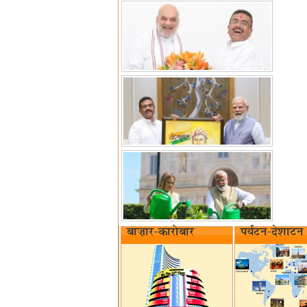
बाज़ार-कारोबार
पर्यटन-देशाटन