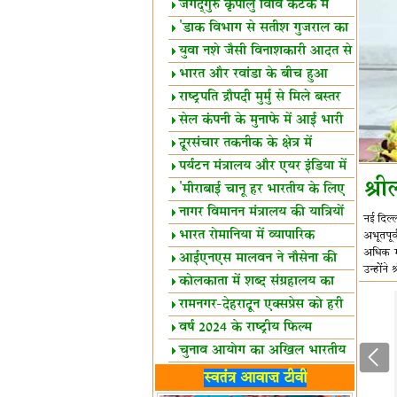
स्थल घोषित
जगद्गुरु कृपालु विवि कटक में
शैक्षिक सत्र शुरू
'डाक विभाग से सतीश गुजराल का
रिश्ता गहरा'
युवा नशे जैसी विनाशकारी आदत से
दूर रहें-मोदी
भारत और रवांडा के बीच हुआ
व्यापार विस्तार
राष्ट्रपति द्रौपदी मुर्मु से मिले बस्तर
के प्रतिनिधि
सेल कंपनी के मुनाफे में आई भारी
उछाल!
दूरसंचार तकनीक के क्षेत्र में
उत्कृष्टता पुरस्कार
पर्यटन मंत्रालय और एयर इंडिया में
श्री
समझौता
'मीराबाई चानू हर भारतीय के लिए
प्रेरणा'
नागर विमानन मंत्रालय की यात्रियों
नई दिल्ल
को सलाह
भारत रोमानिया में व्यापारिक
अभूतपूर्
अधिक मज
साझेदारियां
आईएनएस मालवन ने नौसेना की
उन्‍होंन
ताकत बढ़ाई
कोलकाता में शब्द संग्रहालय का
उद्घाटन
रामनगर-देहरादून एक्सप्रेस को हरी
झंडी
वर्ष 2024 के राष्ट्रीय फिल्म
पुरस्कारों की घोषणा
चुनाव आयोग का अखिल भारतीय
मीडिया सम्मेलन
भारत में केवड़े का अस्तित्‍व 24
स्वतंत्र आवाज़ टीवी
लाख वर्ष!
लखनऊ में 'एक राष्ट्र एक चुनाव'