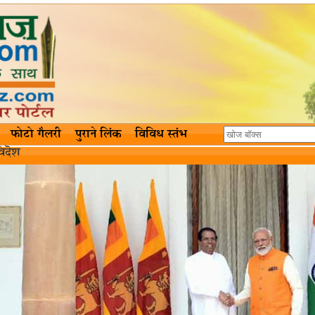
फोटो गैलरी
पुराने लिंक
विविध स्तंभ
िदॆश‌