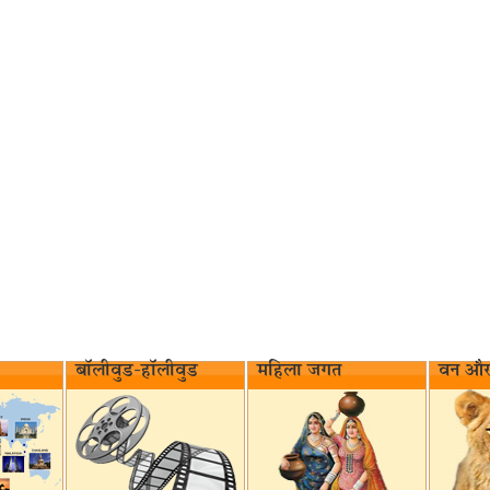
बॉलीवुड-हॉलीवुड
महिला जगत
वन और 