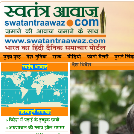
मुख्य पृष्ठ
देश-दुनिया
राज्य
वीडियो
फोटो गैलरी
पुराने लिंक
दॆश‍ विदॆश‌
स्वतंत्र आवाज़
महत्वपूर्ण समाचार
विदेश में पढ़ाई के इच्छुक छात्रों
केलिए खुशखबरी!
अरुणाचल की ग्लाव झील रामसर