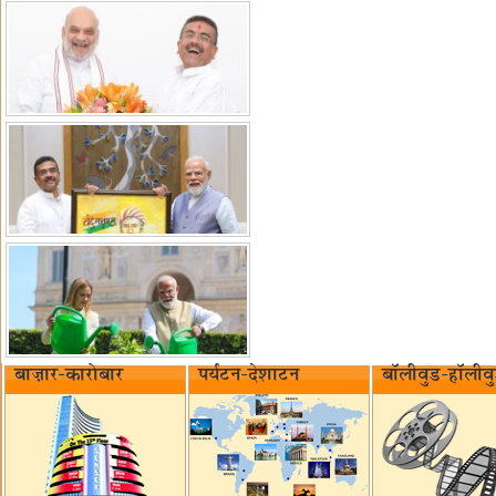
बाज़ार-कारोबार
पर्यटन-देशाटन
बॉलीवुड-हॉलीव