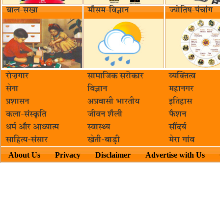
बाल-सखा
मौसम-विज्ञान
ज्योतिष-पंचांग
रोज़गार
सामाजिक सरॊकार‌
व्यक्तित्व
सेना
विज्ञान
महानगर
प्रशासन
अप्रवासी भारतीय
इतिहास
कला-संस्कृति
जीवन शैली
फैशन
धर्म और आध्यात्म
स्वास्थ्य
सौंदर्य
साहित्य-संसार
खेती-बाड़ी
मेरा गांव
About Us
Privacy
Disclaimer
Advertise with Us