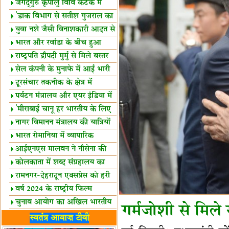
स्थल घोषित
जगद्गुरु कृपालु विवि कटक में
शैक्षिक सत्र शुरू
'डाक विभाग से सतीश गुजराल का
रिश्ता गहरा'
युवा नशे जैसी विनाशकारी आदत से
दूर रहें-मोदी
भारत और रवांडा के बीच हुआ
व्यापार विस्तार
राष्ट्रपति द्रौपदी मुर्मु से मिले बस्तर
के प्रतिनिधि
सेल कंपनी के मुनाफे में आई भारी
उछाल!
दूरसंचार तकनीक के क्षेत्र में
उत्कृष्टता पुरस्कार
पर्यटन मंत्रालय और एयर इंडिया में
समझौता
'मीराबाई चानू हर भारतीय के लिए
प्रेरणा'
नागर विमानन मंत्रालय की यात्रियों
को सलाह
भारत रोमानिया में व्यापारिक
साझेदारियां
आईएनएस मालवन ने नौसेना की
ताकत बढ़ाई
कोलकाता में शब्द संग्रहालय का
उद्घाटन
रामनगर-देहरादून एक्सप्रेस को हरी
झंडी
वर्ष 2024 के राष्ट्रीय फिल्म
पुरस्कारों की घोषणा
चुनाव आयोग का अखिल भारतीय
गर्मजोशी से मिले र
मीडिया सम्मेलन
भारत में केवड़े का अस्तित्‍व 24
स्वतंत्र आवाज़ टीवी
लाख वर्ष!
लखनऊ में 'एक राष्ट्र एक चुनाव'