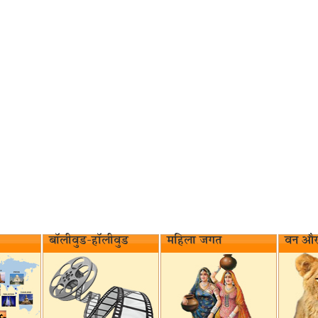
बॉलीवुड-हॉलीवुड
महिला जगत
वन और 