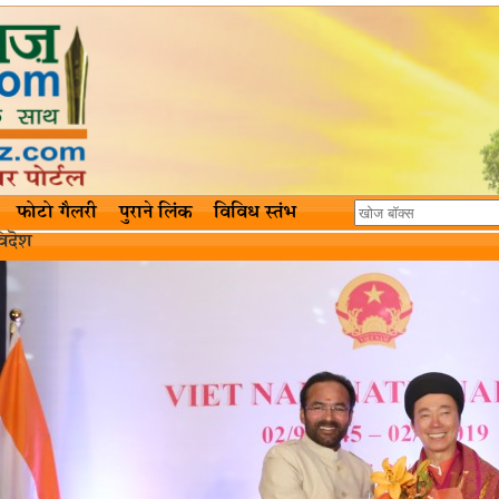
फोटो गैलरी
पुराने लिंक
विविध स्तंभ
िदॆश‌