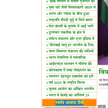
शैक्षिक सत्र शुरू
'डाक विभाग से सतीश गुजराल का
रिश्ता गहरा'
युवा नशे जैसी विनाशकारी आदत से
दूर रहें-मोदी
भारत और रवांडा के बीच हुआ
व्यापार विस्तार
राष्ट्रपति द्रौपदी मुर्मु से मिले बस्तर
के प्रतिनिधि
सेल कंपनी के मुनाफे में आई भारी
उछाल!
दूरसंचार तकनीक के क्षेत्र में
उत्कृष्टता पुरस्कार
पर्यटन मंत्रालय और एयर इंडिया में
समझौता
'मीराबाई चानू हर भारतीय के लिए
प्रेरणा'
नागर विमानन मंत्रालय की यात्रियों
को सलाह
भारत रोमानिया में व्यापारिक
साझेदारियां
आईएनएस मालवन ने नौसेना की
ताकत बढ़ाई
कोलकाता में शब्द संग्रहालय का
विय
उद्घाटन
रामनगर-देहरादून एक्सप्रेस को हरी
नई दिल्
झंडी
वर्ष 2024 के राष्ट्रीय फिल्म
राज्यमंत
पुरस्कारों की घोषणा
चुनाव आयोग का अखिल भारतीय
मीडिया सम्मेलन
भारत में केवड़े का अस्तित्‍व 24
लाख वर्ष!
लखनऊ में 'एक राष्ट्र एक चुनाव'
स्वतंत्र आवाज़ टीवी
पर बैठक
विधानमंडल लोकतंत्र की पाठशाला