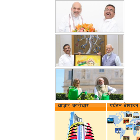
बाज़ार-कारोबार
पर्यटन-देशाटन