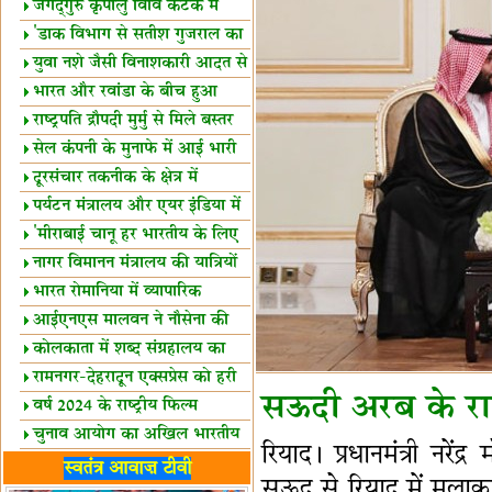
स्थल घोषित
जगद्गुरु कृपालु विवि कटक में
शैक्षिक सत्र शुरू
'डाक विभाग से सतीश गुजराल का
रिश्ता गहरा'
युवा नशे जैसी विनाशकारी आदत से
दूर रहें-मोदी
भारत और रवांडा के बीच हुआ
व्यापार विस्तार
राष्ट्रपति द्रौपदी मुर्मु से मिले बस्तर
के प्रतिनिधि
सेल कंपनी के मुनाफे में आई भारी
उछाल!
दूरसंचार तकनीक के क्षेत्र में
उत्कृष्टता पुरस्कार
पर्यटन मंत्रालय और एयर इंडिया में
समझौता
'मीराबाई चानू हर भारतीय के लिए
प्रेरणा'
नागर विमानन मंत्रालय की यात्रियों
को सलाह
भारत रोमानिया में व्यापारिक
साझेदारियां
आईएनएस मालवन ने नौसेना की
ताकत बढ़ाई
कोलकाता में शब्द संग्रहालय का
उद्घाटन
रामनगर-देहरादून एक्सप्रेस को हरी
सऊदी अरब के राजा
झंडी
वर्ष 2024 के राष्ट्रीय फिल्म
पुरस्कारों की घोषणा
चुनाव आयोग का अखिल भारतीय
रियाद। प्रधानमंत्री न
मीडिया सम्मेलन
भारत में केवड़े का अस्तित्‍व 24
स्वतंत्र आवाज़ टीवी
सऊद से रियाद में मुलाक
लाख वर्ष!
लखनऊ में 'एक राष्ट्र एक चुनाव'