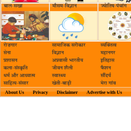
बाल-सखा
मौसम-विज्ञान
ज्योतिष-पंचांग
रोज़गार
सामाजिक सरॊकार‌
व्यक्तित्व
सेना
विज्ञान
महानगर
प्रशासन
अप्रवासी भारतीय
इतिहास
कला-संस्कृति
जीवन शैली
फैशन
धर्म और आध्यात्म
स्वास्थ्य
सौंदर्य
साहित्य-संसार
खेती-बाड़ी
मेरा गांव
About Us
Privacy
Disclaimer
Advertise with Us