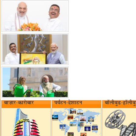
बाज़ार-कारोबार
पर्यटन-देशाटन
बॉलीवुड-हॉलीव