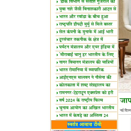
शैक्षिक सत्र शुरू
'डाक विभाग से सतीश गुजराल का
रिश्ता गहरा'
युवा नशे जैसी विनाशकारी आदत से
दूर रहें-मोदी
भारत और रवांडा के बीच हुआ
व्यापार विस्तार
राष्ट्रपति द्रौपदी मुर्मु से मिले बस्तर
के प्रतिनिधि
सेल कंपनी के मुनाफे में आई भारी
उछाल!
दूरसंचार तकनीक के क्षेत्र में
उत्कृष्टता पुरस्कार
पर्यटन मंत्रालय और एयर इंडिया में
समझौता
'मीराबाई चानू हर भारतीय के लिए
प्रेरणा'
नागर विमानन मंत्रालय की यात्रियों
को सलाह
भारत रोमानिया में व्यापारिक
साझेदारियां
आईएनएस मालवन ने नौसेना की
ताकत बढ़ाई
कोलकाता में शब्द संग्रहालय का
उद्घाटन
रामनगर-देहरादून एक्सप्रेस को हरी
जाप
झंडी
वर्ष 2024 के राष्ट्रीय फिल्म
पुरस्कारों की घोषणा
चुनाव आयोग का अखिल भारतीय
नई दिल्ल
मीडिया सम्मेलन
भारत में केवड़े का अस्तित्‍व 24
लाख वर्ष!
लखनऊ में 'एक राष्ट्र एक चुनाव'
स्वतंत्र आवाज़ टीवी
पर बैठक
विधानमंडल लोकतंत्र की पाठशाला