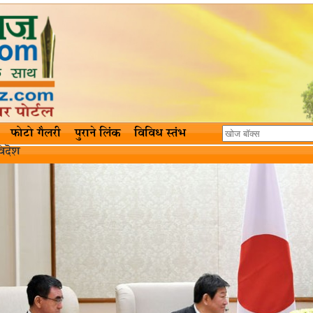
फोटो गैलरी
पुराने लिंक
विविध स्तंभ
िदॆश‌