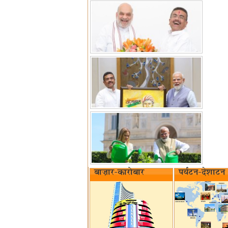
बाज़ार-कारोबार
पर्यटन-देशाटन