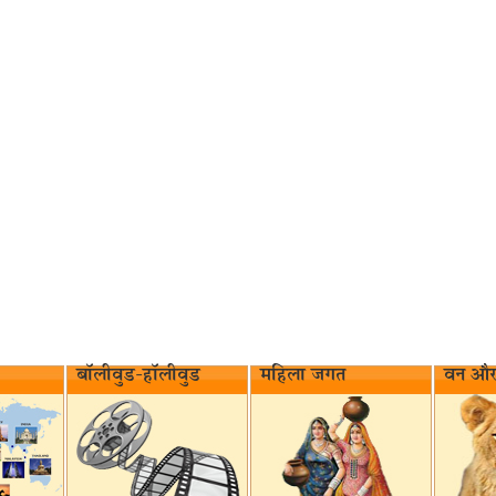
बॉलीवुड-हॉलीवुड
महिला जगत
वन और 