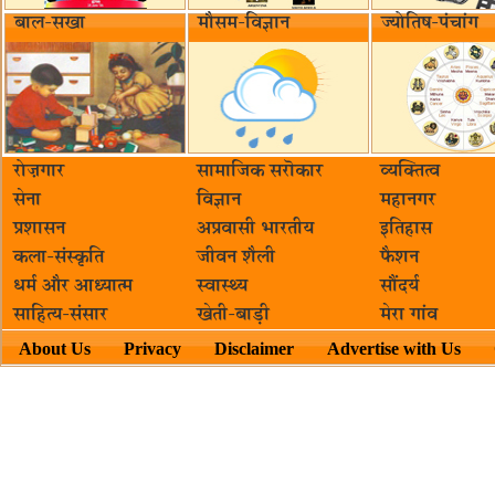
बाल-सखा
मौसम-विज्ञान
ज्योतिष-पंचांग
रोज़गार
सामाजिक सरॊकार‌
व्यक्तित्व
सेना
विज्ञान
महानगर
प्रशासन
अप्रवासी भारतीय
इतिहास
कला-संस्कृति
जीवन शैली
फैशन
धर्म और आध्यात्म
स्वास्थ्य
सौंदर्य
साहित्य-संसार
खेती-बाड़ी
मेरा गांव
About Us
Privacy
Disclaimer
Advertise with Us