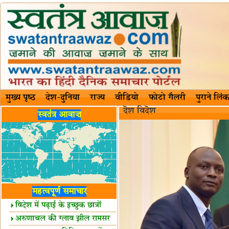
मुख्य पृष्ठ
देश-दुनिया
राज्य
वीडियो
फोटो गैलरी
पुराने लिंक
दॆश‍ विदॆश‌
स्वतंत्र आवाज़
महत्वपूर्ण समाचार
विदेश में पढ़ाई के इच्छुक छात्रों
केलिए खुशखबरी!
अरुणाचल की ग्लाव झील रामसर