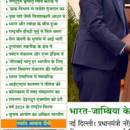
स्थल घोषित
जगद्गुरु कृपालु विवि कटक में
शैक्षिक सत्र शुरू
'डाक विभाग से सतीश गुजराल का
रिश्ता गहरा'
युवा नशे जैसी विनाशकारी आदत से
दूर रहें-मोदी
भारत और रवांडा के बीच हुआ
व्यापार विस्तार
राष्ट्रपति द्रौपदी मुर्मु से मिले बस्तर
के प्रतिनिधि
सेल कंपनी के मुनाफे में आई भारी
उछाल!
दूरसंचार तकनीक के क्षेत्र में
उत्कृष्टता पुरस्कार
पर्यटन मंत्रालय और एयर इंडिया में
समझौता
'मीराबाई चानू हर भारतीय के लिए
प्रेरणा'
नागर विमानन मंत्रालय की यात्रियों
को सलाह
भारत रोमानिया में व्यापारिक
साझेदारियां
आईएनएस मालवन ने नौसेना की
ताकत बढ़ाई
कोलकाता में शब्द संग्रहालय का
उद्घाटन
रामनगर-देहरादून एक्सप्रेस को हरी
झंडी
वर्ष 2024 के राष्ट्रीय फिल्म
भारत-जाम्बिया 
पुरस्कारों की घोषणा
चुनाव आयोग का अखिल भारतीय
मीडिया सम्मेलन
भारत में केवड़े का अस्तित्‍व 24
नई दिल्ली। प्रधानमंत्री न
स्वतंत्र आवाज़ टीवी
लाख वर्ष!
लखनऊ में 'एक राष्ट्र एक चुनाव'