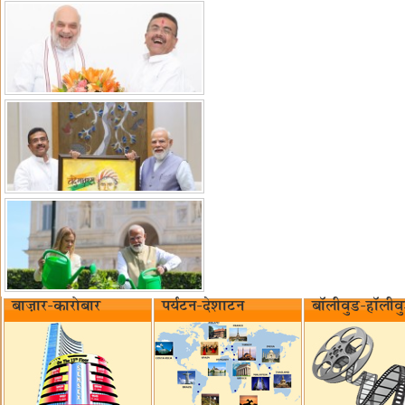
बाज़ार-कारोबार
पर्यटन-देशाटन
बॉलीवुड-हॉलीव