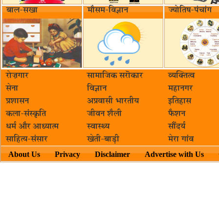
बाल-सखा
मौसम-विज्ञान
ज्योतिष-पंचांग
रोज़गार
सामाजिक सरॊकार‌
व्यक्तित्व
सेना
विज्ञान
महानगर
प्रशासन
अप्रवासी भारतीय
इतिहास
कला-संस्कृति
जीवन शैली
फैशन
धर्म और आध्यात्म
स्वास्थ्य
सौंदर्य
साहित्य-संसार
खेती-बाड़ी
मेरा गांव
About Us
Privacy
Disclaimer
Advertise with Us