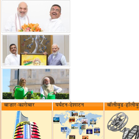
बाज़ार-कारोबार
पर्यटन-देशाटन
बॉलीवुड-हॉलीव