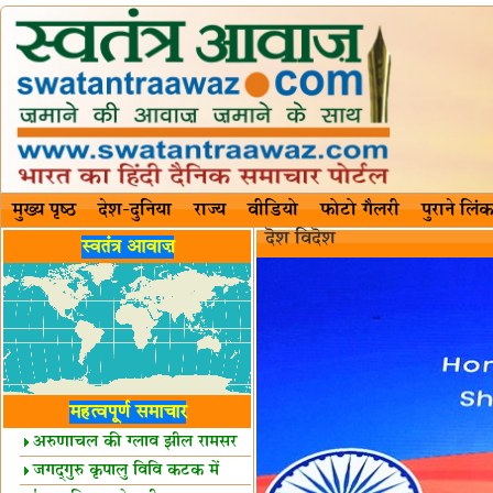
मुख्य पृष्ठ
देश-दुनिया
राज्य
वीडियो
फोटो गैलरी
पुराने लिंक
दॆश‍ विदॆश‌
स्वतंत्र आवाज़
महत्वपूर्ण समाचार
अरुणाचल की ग्लाव झील रामसर
स्थल घोषित
जगद्गुरु कृपालु विवि कटक में