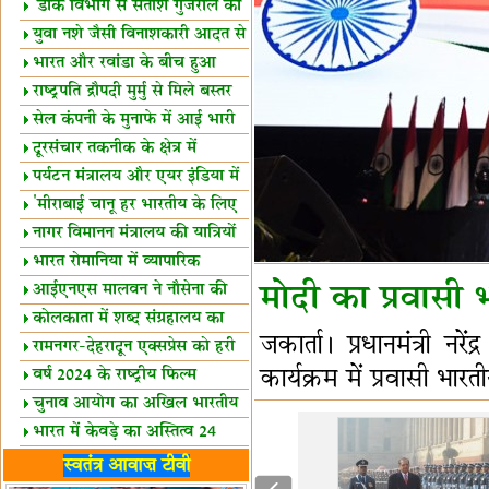
शैक्षिक सत्र शुरू
'डाक विभाग से सतीश गुजराल का
रिश्ता गहरा'
युवा नशे जैसी विनाशकारी आदत से
दूर रहें-मोदी
भारत और रवांडा के बीच हुआ
व्यापार विस्तार
राष्ट्रपति द्रौपदी मुर्मु से मिले बस्तर
के प्रतिनिधि
सेल कंपनी के मुनाफे में आई भारी
उछाल!
दूरसंचार तकनीक के क्षेत्र में
उत्कृष्टता पुरस्कार
पर्यटन मंत्रालय और एयर इंडिया में
समझौता
'मीराबाई चानू हर भारतीय के लिए
प्रेरणा'
नागर विमानन मंत्रालय की यात्रियों
को सलाह
भारत रोमानिया में व्यापारिक
साझेदारियां
आईएनएस मालवन ने नौसेना की
मोदी का प्रवासी 
ताकत बढ़ाई
कोलकाता में शब्द संग्रहालय का
जकार्ता। प्रधानमंत्री न
उद्घाटन
रामनगर-देहरादून एक्सप्रेस को हरी
झंडी
कार्यक्रम में प्रवासी भार
वर्ष 2024 के राष्ट्रीय फिल्म
पुरस्कारों की घोषणा
चुनाव आयोग का अखिल भारतीय
मीडिया सम्मेलन
भारत में केवड़े का अस्तित्‍व 24
लाख वर्ष!
लखनऊ में 'एक राष्ट्र एक चुनाव'
स्वतंत्र आवाज़ टीवी
पर बैठक
विधानमंडल लोकतंत्र की पाठशाला