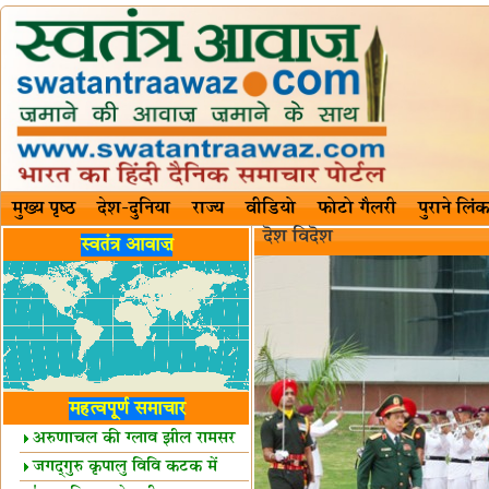
मुख्य पृष्ठ
देश-दुनिया
राज्य
वीडियो
फोटो गैलरी
पुराने लिंक
दॆश‍ विदॆश‌
स्वतंत्र आवाज़
महत्वपूर्ण समाचार
अरुणाचल की ग्लाव झील रामसर
स्थल घोषित
जगद्गुरु कृपालु विवि कटक में