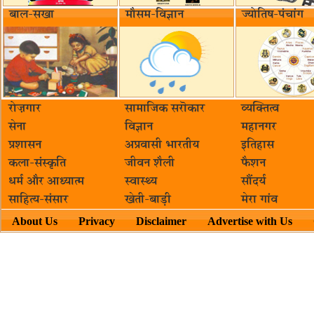
बाल-सखा
मौसम-विज्ञान
ज्योतिष-पंचांग
रोज़गार
सामाजिक सरॊकार‌
व्यक्तित्व
सेना
विज्ञान
महानगर
प्रशासन
अप्रवासी भारतीय
इतिहास
कला-संस्कृति
जीवन शैली
फैशन
धर्म और आध्यात्म
स्वास्थ्य
सौंदर्य
साहित्य-संसार
खेती-बाड़ी
मेरा गांव
About Us
Privacy
Disclaimer
Advertise with Us