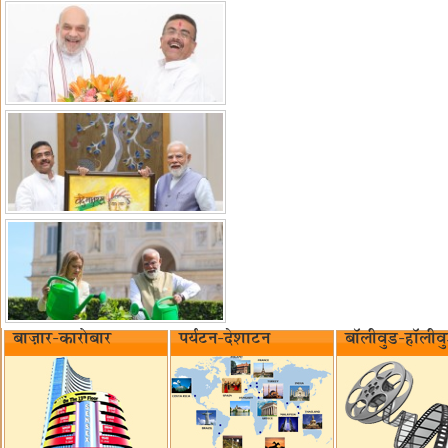
बाज़ार-कारोबार
पर्यटन-देशाटन
बॉलीवुड-हॉलीव