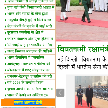
शैक्षिक सत्र शुरू
'डाक विभाग से सतीश गुजराल का
रिश्ता गहरा'
युवा नशे जैसी विनाशकारी आदत से
दूर रहें-मोदी
भारत और रवांडा के बीच हुआ
व्यापार विस्तार
राष्ट्रपति द्रौपदी मुर्मु से मिले बस्तर
के प्रतिनिधि
सेल कंपनी के मुनाफे में आई भारी
उछाल!
दूरसंचार तकनीक के क्षेत्र में
उत्कृष्टता पुरस्कार
पर्यटन मंत्रालय और एयर इंडिया में
समझौता
'मीराबाई चानू हर भारतीय के लिए
वियतनामी रक्षामं
प्रेरणा'
नागर विमानन मंत्रालय की यात्रियों
को सलाह
भारत रोमानिया में व्यापारिक
नई दिल्ली। वियतनाम के 
साझेदारियां
आईएनएस मालवन ने नौसेना की
दिल्ली में भारतीय सेना
ताकत बढ़ाई
कोलकाता में शब्द संग्रहालय का
उद्घाटन
रामनगर-देहरादून एक्सप्रेस को हरी
झंडी
वर्ष 2024 के राष्ट्रीय फिल्म
पुरस्कारों की घोषणा
चुनाव आयोग का अखिल भारतीय
मीडिया सम्मेलन
भारत में केवड़े का अस्तित्‍व 24
लाख वर्ष!
लखनऊ में 'एक राष्ट्र एक चुनाव'
स्वतंत्र आवाज़ टीवी
पर बैठक
विधानमंडल लोकतंत्र की पाठशाला