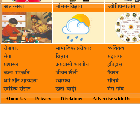
बाल-सखा
मौसम-विज्ञान
ज्योतिष-पंचांग
रोज़गार
सामाजिक सरॊकार‌
व्यक्तित्व
सेना
विज्ञान
महानगर
प्रशासन
अप्रवासी भारतीय
इतिहास
कला-संस्कृति
जीवन शैली
फैशन
धर्म और आध्यात्म
स्वास्थ्य
सौंदर्य
साहित्य-संसार
खेती-बाड़ी
मेरा गांव
About Us
Privacy
Disclaimer
Advertise with Us