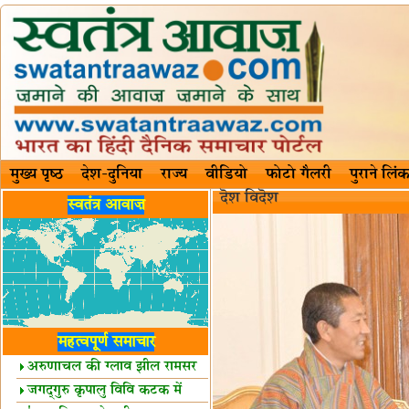
मुख्य पृष्ठ
देश-दुनिया
राज्य
वीडियो
फोटो गैलरी
पुराने लिंक
दॆश‍ विदॆश‌
स्वतंत्र आवाज़
महत्वपूर्ण समाचार
अरुणाचल की ग्लाव झील रामसर
स्थल घोषित
जगद्गुरु कृपालु विवि कटक में