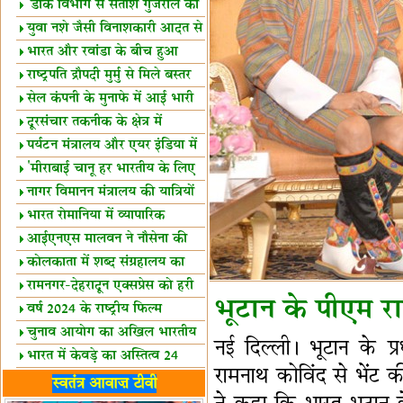
शैक्षिक सत्र शुरू
'डाक विभाग से सतीश गुजराल का
रिश्ता गहरा'
युवा नशे जैसी विनाशकारी आदत से
दूर रहें-मोदी
भारत और रवांडा के बीच हुआ
व्यापार विस्तार
राष्ट्रपति द्रौपदी मुर्मु से मिले बस्तर
के प्रतिनिधि
सेल कंपनी के मुनाफे में आई भारी
उछाल!
दूरसंचार तकनीक के क्षेत्र में
उत्कृष्टता पुरस्कार
पर्यटन मंत्रालय और एयर इंडिया में
समझौता
'मीराबाई चानू हर भारतीय के लिए
प्रेरणा'
नागर विमानन मंत्रालय की यात्रियों
को सलाह
भारत रोमानिया में व्यापारिक
साझेदारियां
आईएनएस मालवन ने नौसेना की
ताकत बढ़ाई
कोलकाता में शब्द संग्रहालय का
उद्घाटन
रामनगर-देहरादून एक्सप्रेस को हरी
भूटान के पीएम राष्
झंडी
वर्ष 2024 के राष्ट्रीय फिल्म
पुरस्कारों की घोषणा
चुनाव आयोग का अखिल भारतीय
नई दिल्ली। भूटान के प्रधा
मीडिया सम्मेलन
भारत में केवड़े का अस्तित्‍व 24
रामनाथ कोविंद से भेंट की।
लाख वर्ष!
लखनऊ में 'एक राष्ट्र एक चुनाव'
स्वतंत्र आवाज़ टीवी
पर बैठक
विधानमंडल लोकतंत्र की पाठशाला