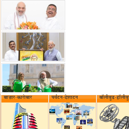
बाज़ार-कारोबार
पर्यटन-देशाटन
बॉलीवुड-हॉलीव