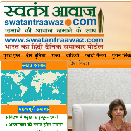
मुख्य पृष्ठ
देश-दुनिया
राज्य
वीडियो
फोटो गैलरी
पुराने लिंक
दॆश‍ विदॆश‌
स्वतंत्र आवाज़
महत्वपूर्ण समाचार
विदेश में पढ़ाई के इच्छुक छात्रों
केलिए खुशखबरी!
अरुणाचल की ग्लाव झील रामसर