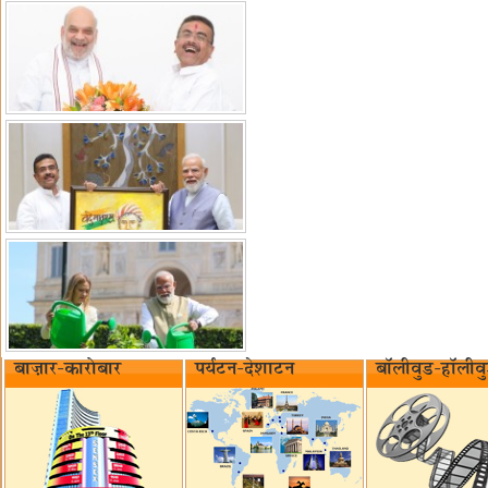
बाज़ार-कारोबार
पर्यटन-देशाटन
बॉलीवुड-हॉलीव