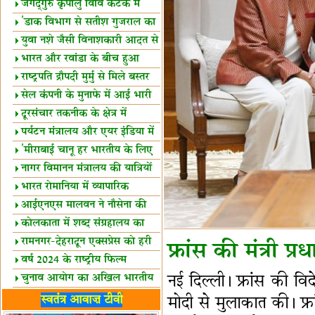
स्थल घोषित
जगद्गुरु कृपालु विवि कटक में
शैक्षिक सत्र शुरू
'डाक विभाग से सतीश गुजराल का
रिश्ता गहरा'
युवा नशे जैसी विनाशकारी आदत से
दूर रहें-मोदी
भारत और रवांडा के बीच हुआ
व्यापार विस्तार
राष्ट्रपति द्रौपदी मुर्मु से मिले बस्तर
के प्रतिनिधि
सेल कंपनी के मुनाफे में आई भारी
उछाल!
दूरसंचार तकनीक के क्षेत्र में
उत्कृष्टता पुरस्कार
पर्यटन मंत्रालय और एयर इंडिया में
समझौता
'मीराबाई चानू हर भारतीय के लिए
प्रेरणा'
नागर विमानन मंत्रालय की यात्रियों
को सलाह
भारत रोमानिया में व्यापारिक
साझेदारियां
आईएनएस मालवन ने नौसेना की
ताकत बढ़ाई
कोलकाता में शब्द संग्रहालय का
उद्घाटन
रामनगर-देहरादून एक्सप्रेस को हरी
फ्रांस की मंत्री प्रध
झंडी
वर्ष 2024 के राष्ट्रीय फिल्म
पुरस्कारों की घोषणा
चुनाव आयोग का अखिल भारतीय
नई दिल्ली। फ्रांस की विदे
मीडिया सम्मेलन
भारत में केवड़े का अस्तित्‍व 24
स्वतंत्र आवाज़ टीवी
मोदी से मुलाकात की। फ्रांस 
लाख वर्ष!
लखनऊ में 'एक राष्ट्र एक चुनाव'