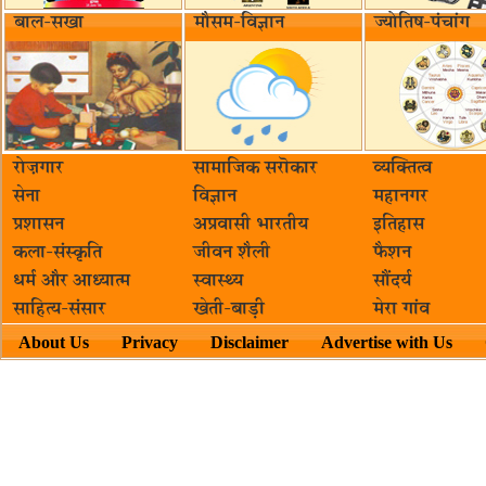
बाल-सखा
मौसम-विज्ञान
ज्योतिष-पंचांग
रोज़गार
सामाजिक सरॊकार‌
व्यक्तित्व
सेना
विज्ञान
महानगर
प्रशासन
अप्रवासी भारतीय
इतिहास
कला-संस्कृति
जीवन शैली
फैशन
धर्म और आध्यात्म
स्वास्थ्य
सौंदर्य
साहित्य-संसार
खेती-बाड़ी
मेरा गांव
About Us
Privacy
Disclaimer
Advertise with Us