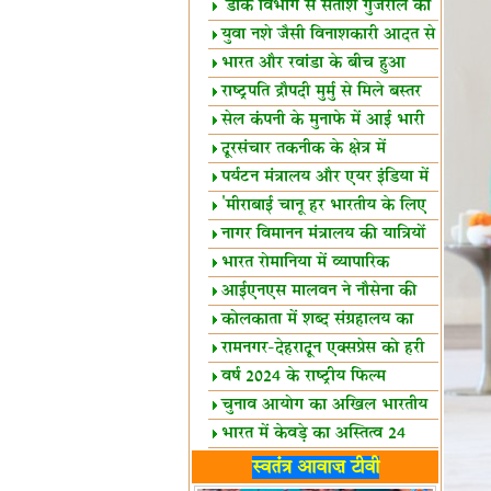
शैक्षिक सत्र शुरू
'डाक विभाग से सतीश गुजराल का
रिश्ता गहरा'
युवा नशे जैसी विनाशकारी आदत से
दूर रहें-मोदी
भारत और रवांडा के बीच हुआ
व्यापार विस्तार
राष्ट्रपति द्रौपदी मुर्मु से मिले बस्तर
के प्रतिनिधि
सेल कंपनी के मुनाफे में आई भारी
उछाल!
दूरसंचार तकनीक के क्षेत्र में
उत्कृष्टता पुरस्कार
पर्यटन मंत्रालय और एयर इंडिया में
समझौता
'मीराबाई चानू हर भारतीय के लिए
प्रेरणा'
नागर विमानन मंत्रालय की यात्रियों
को सलाह
भारत रोमानिया में व्यापारिक
साझेदारियां
आईएनएस मालवन ने नौसेना की
ताकत बढ़ाई
कोलकाता में शब्द संग्रहालय का
उद्घाटन
रामनगर-देहरादून एक्सप्रेस को हरी
झंडी
वर्ष 2024 के राष्ट्रीय फिल्म
पुरस्कारों की घोषणा
चुनाव आयोग का अखिल भारतीय
मीडिया सम्मेलन
भारत में केवड़े का अस्तित्‍व 24
लाख वर्ष!
लखनऊ में 'एक राष्ट्र एक चुनाव'
स्वतंत्र आवाज़ टीवी
पर बैठक
विधानमंडल लोकतंत्र की पाठशाला