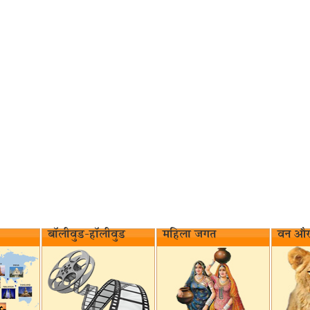
बॉलीवुड-हॉलीवुड
महिला जगत
वन और 