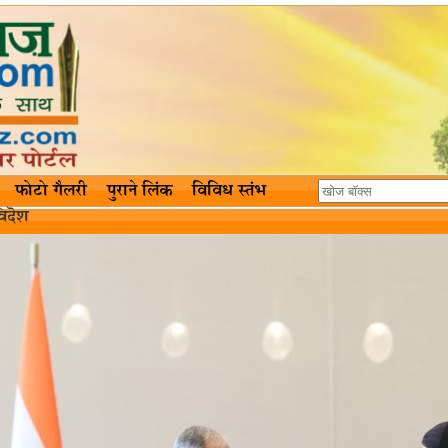
फोटो गैलरी
पुराने लिंक
विविध स्तंभ
िदॆश‌