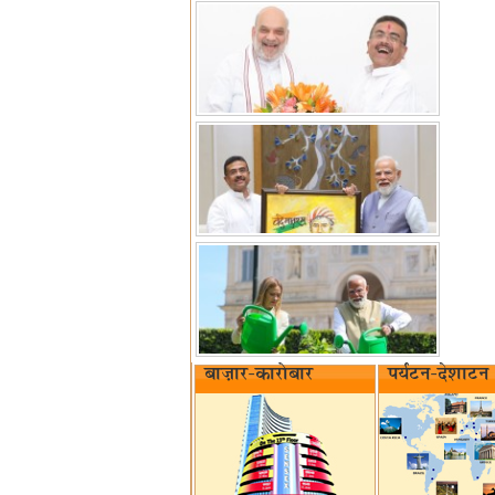
बाज़ार-कारोबार
पर्यटन-देशाटन