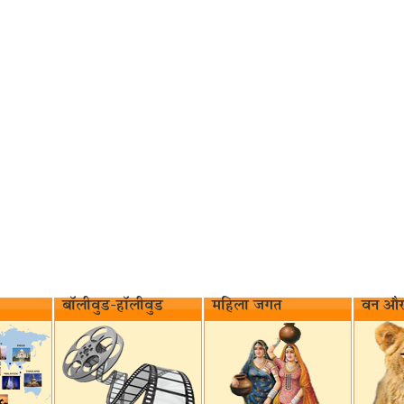
बॉलीवुड-हॉलीवुड
महिला जगत
वन और 