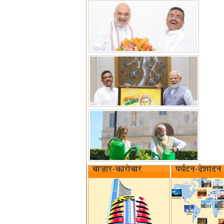
बाज़ार-कारोबार
पर्यटन-देशाटन