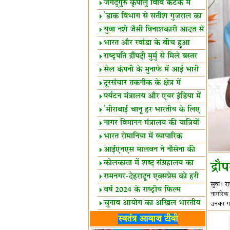
स्थल घोषित
जगद्गुरु कृपालु विवि कटक में
शैक्षिक सत्र शुरू
'डाक विभाग से सतीश गुजराल का
रिश्ता गहरा'
युवा नशे जैसी विनाशकारी आदत से
दूर रहें-मोदी
भारत और रवांडा के बीच हुआ
व्यापार विस्तार
राष्ट्रपति द्रौपदी मुर्मु से मिले बस्तर
के प्रतिनिधि
सेल कंपनी के मुनाफे में आई भारी
उछाल!
दूरसंचार तकनीक के क्षेत्र में
उत्कृष्टता पुरस्कार
पर्यटन मंत्रालय और एयर इंडिया में
समझौता
'मीराबाई चानू हर भारतीय के लिए
प्रेरणा'
नागर विमानन मंत्रालय की यात्रियों
को सलाह
भारत रोमानिया में व्यापारिक
साझेदारियां
आईएनएस मालवन ने नौसेना की
ताकत बढ़ाई
कोलकाता में शब्द संग्रहालय का
द्रौ
उद्घाटन
रामनगर-देहरादून एक्सप्रेस को हरी
सुवा। र
झंडी
वर्ष 2024 के राष्ट्रीय फिल्म
नागरिक स
पुरस्कारों की घोषणा
चुनाव आयोग का अखिल भारतीय
उनका गर
मीडिया सम्मेलन
भारत में केवड़े का अस्तित्‍व 24
स्वतंत्र आवाज़ टीवी
लाख वर्ष!
लखनऊ में 'एक राष्ट्र एक चुनाव'