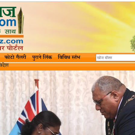
फोटो गैलरी
पुराने लिंक
विविध स्तंभ
िदॆश‌