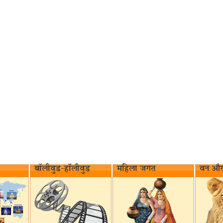
बॉलीवुड-हॉलीवुड
महिला जगत
वन और 