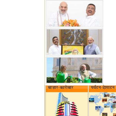
बाज़ार-कारोबार
पर्यटन-देशाटन