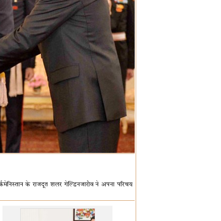
तुर्कमेनिस्तान के राजदूत शलर गेल्डिनजारोव ने अपना परिचय