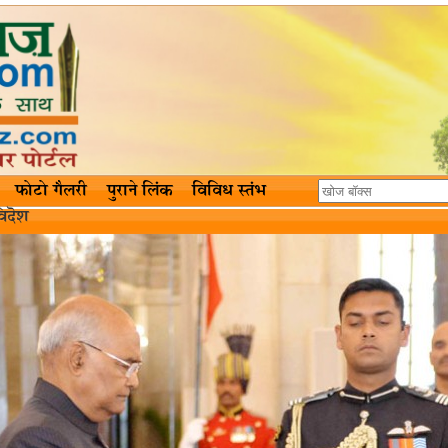
फोटो गैलरी
पुराने लिंक
विविध स्तंभ
िदॆश‌