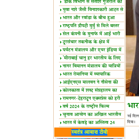
शैक्षिक सत्र शुरू
'डाक विभाग से सतीश गुजराल का
रिश्ता गहरा'
युवा नशे जैसी विनाशकारी आदत से
दूर रहें-मोदी
भारत और रवांडा के बीच हुआ
व्यापार विस्तार
राष्ट्रपति द्रौपदी मुर्मु से मिले बस्तर
के प्रतिनिधि
सेल कंपनी के मुनाफे में आई भारी
उछाल!
दूरसंचार तकनीक के क्षेत्र में
उत्कृष्टता पुरस्कार
पर्यटन मंत्रालय और एयर इंडिया में
समझौता
'मीराबाई चानू हर भारतीय के लिए
प्रेरणा'
नागर विमानन मंत्रालय की यात्रियों
को सलाह
भारत रोमानिया में व्यापारिक
साझेदारियां
आईएनएस मालवन ने नौसेना की
ताकत बढ़ाई
कोलकाता में शब्द संग्रहालय का
उद्घाटन
रामनगर-देहरादून एक्सप्रेस को हरी
भार
झंडी
वर्ष 2024 के राष्ट्रीय फिल्म
पुरस्कारों की घोषणा
चुनाव आयोग का अखिल भारतीय
नई दिल्
मीडिया सम्मेलन
दिया।
भारत में केवड़े का अस्तित्‍व 24
लाख वर्ष!
लखनऊ में 'एक राष्ट्र एक चुनाव'
स्वतंत्र आवाज़ टीवी
पर बैठक
विधानमंडल लोकतंत्र की पाठशाला