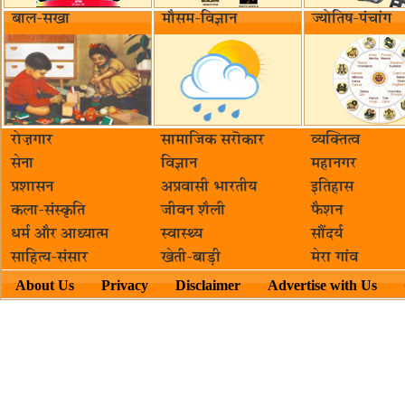
बाल-सखा
मौसम-विज्ञान
ज्योतिष-पंचांग
रोज़गार
सामाजिक सरॊकार‌
व्यक्तित्व
सेना
विज्ञान
महानगर
प्रशासन
अप्रवासी भारतीय
इतिहास
कला-संस्कृति
जीवन शैली
फैशन
धर्म और आध्यात्म
स्वास्थ्य
सौंदर्य
साहित्य-संसार
खेती-बाड़ी
मेरा गांव
About Us
Privacy
Disclaimer
Advertise with Us