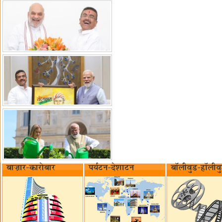
बाज़ार-कारोबार
पर्यटन-देशाटन
बॉलीवुड-हॉलीव