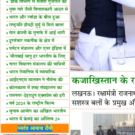
शैक्षिक सत्र शुरू
'डाक विभाग से सतीश गुजराल का
रिश्ता गहरा'
युवा नशे जैसी विनाशकारी आदत से
दूर रहें-मोदी
भारत और रवांडा के बीच हुआ
व्यापार विस्तार
राष्ट्रपति द्रौपदी मुर्मु से मिले बस्तर
के प्रतिनिधि
सेल कंपनी के मुनाफे में आई भारी
उछाल!
दूरसंचार तकनीक के क्षेत्र में
उत्कृष्टता पुरस्कार
पर्यटन मंत्रालय और एयर इंडिया में
समझौता
'मीराबाई चानू हर भारतीय के लिए
प्रेरणा'
नागर विमानन मंत्रालय की यात्रियों
को सलाह
भारत रोमानिया में व्यापारिक
कजाखिस्‍तान के रक्
साझेदारियां
आईएनएस मालवन ने नौसेना की
ताकत बढ़ाई
कोलकाता में शब्द संग्रहालय का
लखनऊ। रक्षामंत्री राजन
उद्घाटन
रामनगर-देहरादून एक्सप्रेस को हरी
सशस्त्र बलों के प्रमुख 
झंडी
वर्ष 2024 के राष्ट्रीय फिल्म
पुरस्कारों की घोषणा
चुनाव आयोग का अखिल भारतीय
मीडिया सम्मेलन
भारत में केवड़े का अस्तित्‍व 24
लाख वर्ष!
लखनऊ में 'एक राष्ट्र एक चुनाव'
स्वतंत्र आवाज़ टीवी
पर बैठक
विधानमंडल लोकतंत्र की पाठशाला