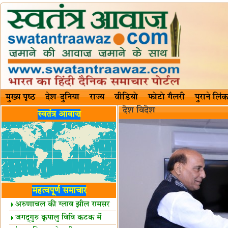
मुख्य पृष्ठ
देश-दुनिया
राज्य
वीडियो
फोटो गैलरी
पुराने लिंक
दॆश‍ विदॆश‌
स्वतंत्र आवाज़
महत्वपूर्ण समाचार
अरुणाचल की ग्लाव झील रामसर
स्थल घोषित
जगद्गुरु कृपालु विवि कटक में