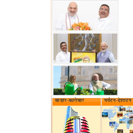
बाज़ार-कारोबार
पर्यटन-देशाटन