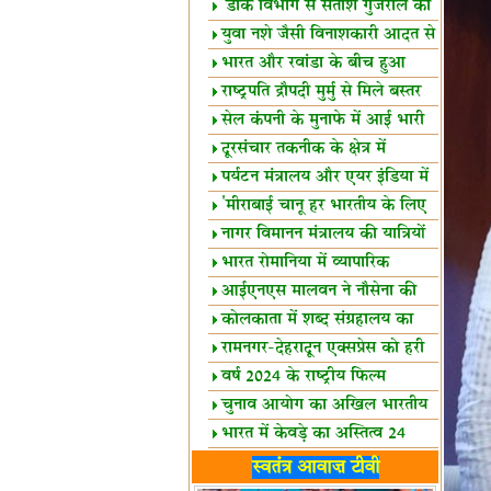
शैक्षिक सत्र शुरू
'डाक विभाग से सतीश गुजराल का
रिश्ता गहरा'
युवा नशे जैसी विनाशकारी आदत से
दूर रहें-मोदी
भारत और रवांडा के बीच हुआ
व्यापार विस्तार
राष्ट्रपति द्रौपदी मुर्मु से मिले बस्तर
के प्रतिनिधि
सेल कंपनी के मुनाफे में आई भारी
उछाल!
दूरसंचार तकनीक के क्षेत्र में
उत्कृष्टता पुरस्कार
पर्यटन मंत्रालय और एयर इंडिया में
समझौता
'मीराबाई चानू हर भारतीय के लिए
प्रेरणा'
नागर विमानन मंत्रालय की यात्रियों
को सलाह
भारत रोमानिया में व्यापारिक
साझेदारियां
आईएनएस मालवन ने नौसेना की
ताकत बढ़ाई
कोलकाता में शब्द संग्रहालय का
उद्घाटन
रामनगर-देहरादून एक्सप्रेस को हरी
झंडी
वर्ष 2024 के राष्ट्रीय फिल्म
पुरस्कारों की घोषणा
चुनाव आयोग का अखिल भारतीय
मीडिया सम्मेलन
भारत में केवड़े का अस्तित्‍व 24
लाख वर्ष!
लखनऊ में 'एक राष्ट्र एक चुनाव'
स्वतंत्र आवाज़ टीवी
पर बैठक
विधानमंडल लोकतंत्र की पाठशाला