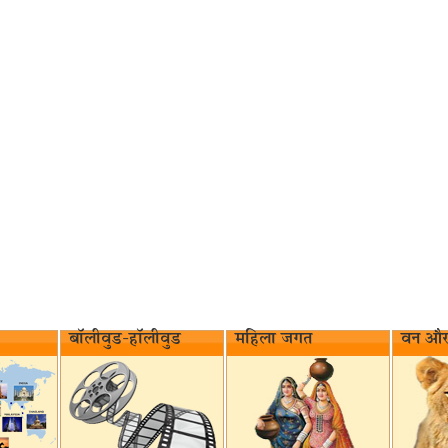
बॉलीवुड-हॉलीवुड
महिला जगत
वन और 