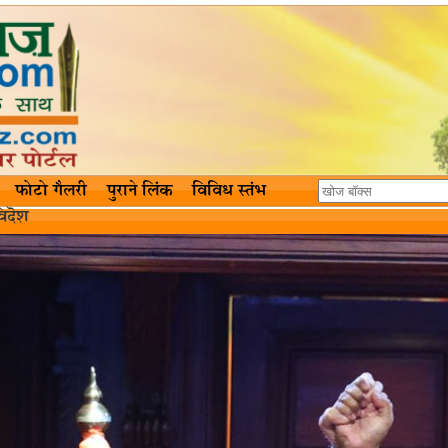
फोटो गैलरी
पुराने लिंक
विविध स्तंभ
िदॆश‌