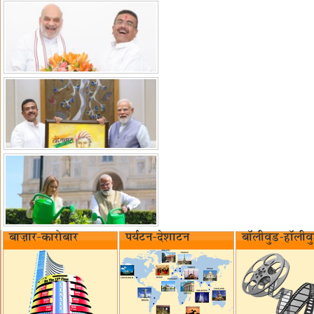
बाज़ार-कारोबार
पर्यटन-देशाटन
बॉलीवुड-हॉलीव