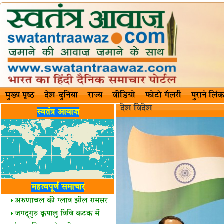
मुख्य पृष्ठ
देश-दुनिया
राज्य
वीडियो
फोटो गैलरी
पुराने लिंक
दॆश‍ विदॆश‌
स्वतंत्र आवाज़
महत्वपूर्ण समाचार
अरुणाचल की ग्लाव झील रामसर
स्थल घोषित
जगद्गुरु कृपालु विवि कटक में