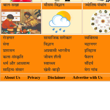
बाल-सखा
मौसम-विज्ञान
ज्योतिष-पंचांग
रोज़गार
सामाजिक सरॊकार‌
व्यक्तित्व
सेना
विज्ञान
महानगर
प्रशासन
अप्रवासी भारतीय
इतिहास
कला-संस्कृति
जीवन शैली
फैशन
धर्म और आध्यात्म
स्वास्थ्य
सौंदर्य
साहित्य-संसार
खेती-बाड़ी
मेरा गांव
About Us
Privacy
Disclaimer
Advertise with Us