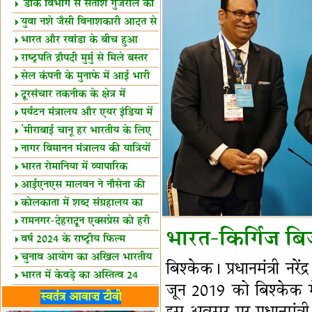
शैक्षिक सत्र शुरू
'डाक विभाग से सतीश गुजराल का
रिश्ता गहरा'
युवा नशे जैसी विनाशकारी आदत से
दूर रहें-मोदी
भारत और रवांडा के बीच हुआ
व्यापार विस्तार
राष्ट्रपति द्रौपदी मुर्मु से मिले बस्तर
के प्रतिनिधि
सेल कंपनी के मुनाफे में आई भारी
उछाल!
दूरसंचार तकनीक के क्षेत्र में
उत्कृष्टता पुरस्कार
पर्यटन मंत्रालय और एयर इंडिया में
समझौता
'मीराबाई चानू हर भारतीय के लिए
प्रेरणा'
नागर विमानन मंत्रालय की यात्रियों
को सलाह
भारत रोमानिया में व्यापारिक
साझेदारियां
आईएनएस मालवन ने नौसेना की
ताकत बढ़ाई
कोलकाता में शब्द संग्रहालय का
उद्घाटन
रामनगर-देहरादून एक्सप्रेस को हरी
भारत-किर्गिज ब
झंडी
वर्ष 2024 के राष्ट्रीय फिल्म
पुरस्कारों की घोषणा
चुनाव आयोग का अखिल भारतीय
बिश्केक। प्रधानमंत्री नरे
मीडिया सम्मेलन
भारत में केवड़े का अस्तित्‍व 24
जून 2019 को बिश्केक मे
लाख वर्ष!
लखनऊ में 'एक राष्ट्र एक चुनाव'
स्वतंत्र आवाज़ टीवी
पर बैठक
विधानमंडल लोकतंत्र की पाठशाला