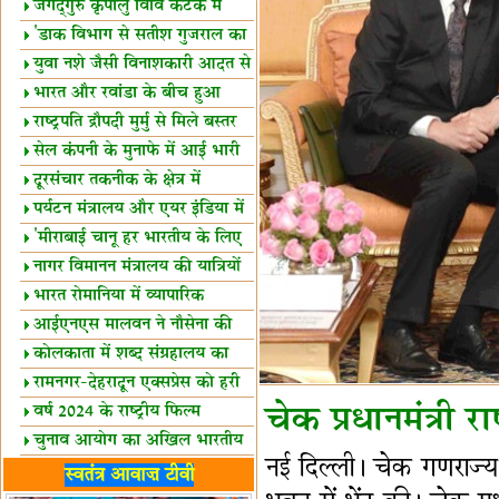
स्थल घोषित
जगद्गुरु कृपालु विवि कटक में
शैक्षिक सत्र शुरू
'डाक विभाग से सतीश गुजराल का
रिश्ता गहरा'
युवा नशे जैसी विनाशकारी आदत से
दूर रहें-मोदी
भारत और रवांडा के बीच हुआ
व्यापार विस्तार
राष्ट्रपति द्रौपदी मुर्मु से मिले बस्तर
के प्रतिनिधि
सेल कंपनी के मुनाफे में आई भारी
उछाल!
दूरसंचार तकनीक के क्षेत्र में
उत्कृष्टता पुरस्कार
पर्यटन मंत्रालय और एयर इंडिया में
समझौता
'मीराबाई चानू हर भारतीय के लिए
प्रेरणा'
नागर विमानन मंत्रालय की यात्रियों
को सलाह
भारत रोमानिया में व्यापारिक
साझेदारियां
आईएनएस मालवन ने नौसेना की
ताकत बढ़ाई
कोलकाता में शब्द संग्रहालय का
उद्घाटन
रामनगर-देहरादून एक्सप्रेस को हरी
झंडी
वर्ष 2024 के राष्ट्रीय फिल्म
चेक प्रधानमंत्री राष
पुरस्कारों की घोषणा
चुनाव आयोग का अखिल भारतीय
नई दिल्ली। चेक गणराज्य के 
मीडिया सम्मेलन
भारत में केवड़े का अस्तित्‍व 24
स्वतंत्र आवाज़ टीवी
लाख वर्ष!
लखनऊ में 'एक राष्ट्र एक चुनाव'