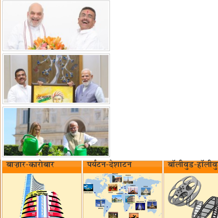
बाज़ार-कारोबार
पर्यटन-देशाटन
बॉलीवुड-हॉलीव