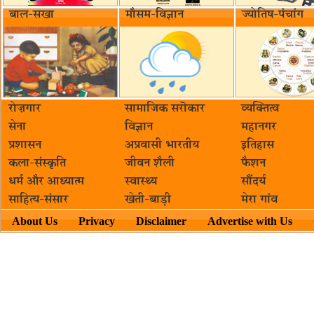
बाल-सखा
मौसम-विज्ञान
ज्योतिष-पंचांग
रोज़गार
सामाजिक सरॊकार‌
व्यक्तित्व
सेना
विज्ञान
महानगर
प्रशासन
अप्रवासी भारतीय
इतिहास
कला-संस्कृति
जीवन शैली
फैशन
धर्म और आध्यात्म
स्वास्थ्य
सौंदर्य
साहित्य-संसार
खेती-बाड़ी
मेरा गांव
About Us
Privacy
Disclaimer
Advertise with Us