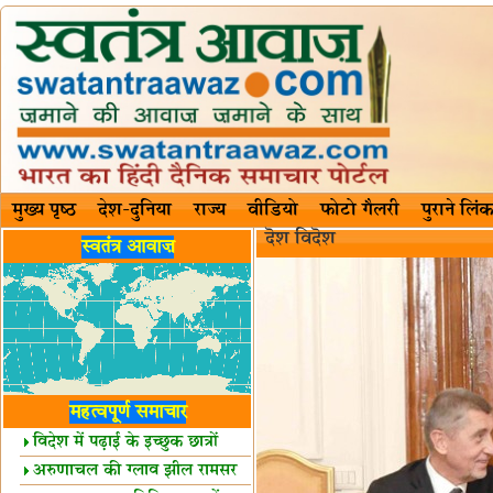
मुख्य पृष्ठ
देश-दुनिया
राज्य
वीडियो
फोटो गैलरी
पुराने लिंक
दॆश‍ विदॆश‌
स्वतंत्र आवाज़
महत्वपूर्ण समाचार
विदेश में पढ़ाई के इच्छुक छात्रों
केलिए खुशखबरी!
अरुणाचल की ग्लाव झील रामसर