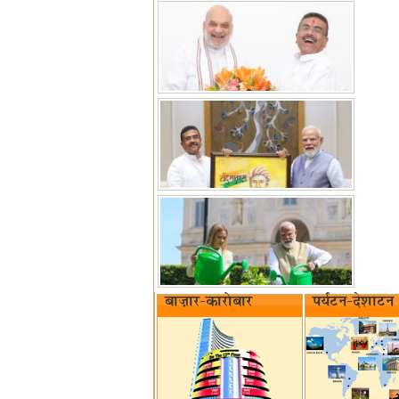
बाज़ार-कारोबार
पर्यटन-देशाटन