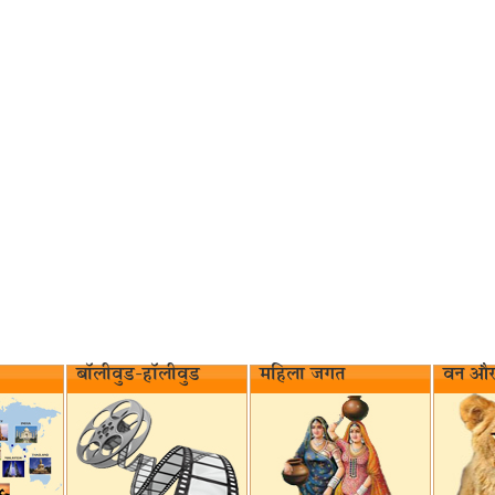
बॉलीवुड-हॉलीवुड
महिला जगत
वन और 