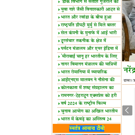
शैक्षिक सत्र शुरू
'डाक विभाग से सतीश गुजराल का
रिश्ता गहरा'
युवा नशे जैसी विनाशकारी आदत से
दूर रहें-मोदी
भारत और रवांडा के बीच हुआ
व्यापार विस्तार
राष्ट्रपति द्रौपदी मुर्मु से मिले बस्तर
के प्रतिनिधि
सेल कंपनी के मुनाफे में आई भारी
उछाल!
दूरसंचार तकनीक के क्षेत्र में
उत्कृष्टता पुरस्कार
पर्यटन मंत्रालय और एयर इंडिया में
समझौता
'मीराबाई चानू हर भारतीय के लिए
प्रेरणा'
नागर विमानन मंत्रालय की यात्रियों
नरे
को सलाह
भारत रोमानिया में व्यापारिक
साझेदारियां
आईएनएस मालवन ने नौसेना की
ढाका। प्
ताकत बढ़ाई
कोलकाता में शब्द संग्रहालय का
उद्घाटन
रामनगर-देहरादून एक्सप्रेस को हरी
झंडी
वर्ष 2024 के राष्ट्रीय फिल्म
पुरस्कारों की घोषणा
चुनाव आयोग का अखिल भारतीय
मीडिया सम्मेलन
भारत में केवड़े का अस्तित्‍व 24
लाख वर्ष!
लखनऊ में 'एक राष्ट्र एक चुनाव'
स्वतंत्र आवाज़ टीवी
पर बैठक
विधानमंडल लोकतंत्र की पाठशाला