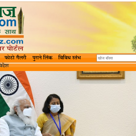
फोटो गैलरी
पुराने लिंक
विविध स्तंभ
िदॆश‌