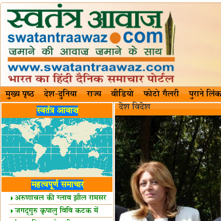
मुख्य पृष्ठ
देश-दुनिया
राज्य
वीडियो
फोटो गैलरी
पुराने लिंक
दॆश‍ विदॆश‌
स्वतंत्र आवाज़
महत्वपूर्ण समाचार
अरुणाचल की ग्लाव झील रामसर
स्थल घोषित
जगद्गुरु कृपालु विवि कटक में