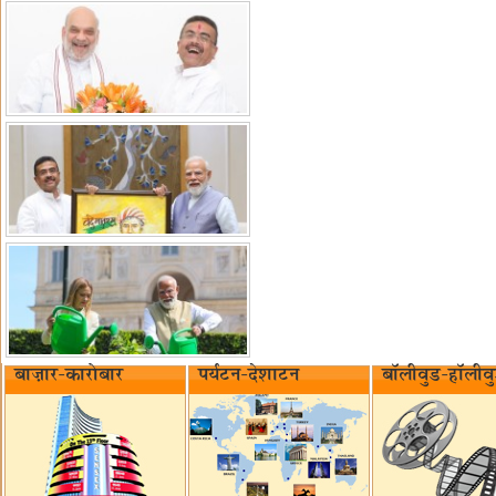
बाज़ार-कारोबार
पर्यटन-देशाटन
बॉलीवुड-हॉलीव