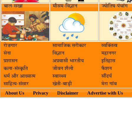
बाल-सखा
मौसम-विज्ञान
ज्योतिष-पंचांग
रोज़गार
सामाजिक सरॊकार‌
व्यक्तित्व
सेना
विज्ञान
महानगर
प्रशासन
अप्रवासी भारतीय
इतिहास
कला-संस्कृति
जीवन शैली
फैशन
धर्म और आध्यात्म
स्वास्थ्य
सौंदर्य
साहित्य-संसार
खेती-बाड़ी
मेरा गांव
About Us
Privacy
Disclaimer
Advertise with Us