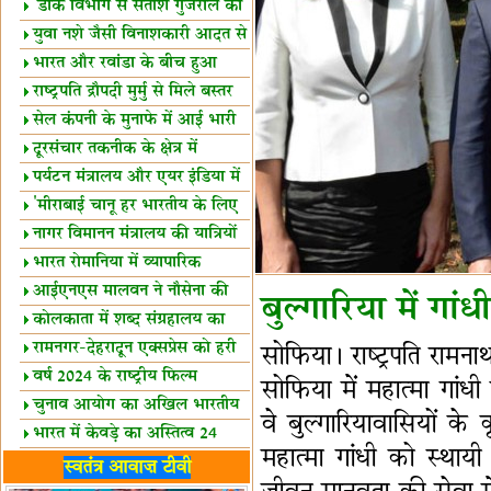
शैक्षिक सत्र शुरू
'डाक विभाग से सतीश गुजराल का
रिश्ता गहरा'
युवा नशे जैसी विनाशकारी आदत से
दूर रहें-मोदी
भारत और रवांडा के बीच हुआ
व्यापार विस्तार
राष्ट्रपति द्रौपदी मुर्मु से मिले बस्तर
के प्रतिनिधि
सेल कंपनी के मुनाफे में आई भारी
उछाल!
दूरसंचार तकनीक के क्षेत्र में
उत्कृष्टता पुरस्कार
पर्यटन मंत्रालय और एयर इंडिया में
समझौता
'मीराबाई चानू हर भारतीय के लिए
प्रेरणा'
नागर विमानन मंत्रालय की यात्रियों
को सलाह
भारत रोमानिया में व्यापारिक
साझेदारियां
आईएनएस मालवन ने नौसेना की
बुल्गारिया में गा
ताकत बढ़ाई
कोलकाता में शब्द संग्रहालय का
उद्घाटन
रामनगर-देहरादून एक्सप्रेस को हरी
सोफिया। राष्‍ट्रपति रामना
झंडी
वर्ष 2024 के राष्ट्रीय फिल्म
सोफिया में महात्मा गांध
पुरस्कारों की घोषणा
चुनाव आयोग का अखिल भारतीय
वे बुल्‍गारियावासियों के
मीडिया सम्मेलन
भारत में केवड़े का अस्तित्‍व 24
महात्‍मा गांधी को स्‍थायी
लाख वर्ष!
लखनऊ में 'एक राष्ट्र एक चुनाव'
स्वतंत्र आवाज़ टीवी
पर बैठक
विधानमंडल लोकतंत्र की पाठशाला