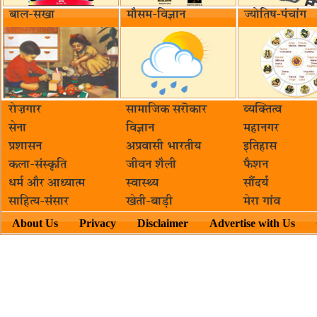
बाल-सखा
मौसम-विज्ञान
ज्योतिष-पंचांग
रोज़गार
सामाजिक सरॊकार‌
व्यक्तित्व
सेना
विज्ञान
महानगर
प्रशासन
अप्रवासी भारतीय
इतिहास
कला-संस्कृति
जीवन शैली
फैशन
धर्म और आध्यात्म
स्वास्थ्य
सौंदर्य
साहित्य-संसार
खेती-बाड़ी
मेरा गांव
About Us
Privacy
Disclaimer
Advertise with Us