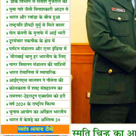
शैक्षिक सत्र शुरू
'डाक विभाग से सतीश गुजराल का
रिश्ता गहरा'
युवा नशे जैसी विनाशकारी आदत से
दूर रहें-मोदी
भारत और रवांडा के बीच हुआ
व्यापार विस्तार
राष्ट्रपति द्रौपदी मुर्मु से मिले बस्तर
के प्रतिनिधि
सेल कंपनी के मुनाफे में आई भारी
उछाल!
दूरसंचार तकनीक के क्षेत्र में
उत्कृष्टता पुरस्कार
पर्यटन मंत्रालय और एयर इंडिया में
समझौता
'मीराबाई चानू हर भारतीय के लिए
प्रेरणा'
नागर विमानन मंत्रालय की यात्रियों
को सलाह
भारत रोमानिया में व्यापारिक
साझेदारियां
आईएनएस मालवन ने नौसेना की
ताकत बढ़ाई
कोलकाता में शब्द संग्रहालय का
उद्घाटन
रामनगर-देहरादून एक्सप्रेस को हरी
झंडी
वर्ष 2024 के राष्ट्रीय फिल्म
पुरस्कारों की घोषणा
चुनाव आयोग का अखिल भारतीय
मीडिया सम्मेलन
भारत में केवड़े का अस्तित्‍व 24
लाख वर्ष!
लखनऊ में 'एक राष्ट्र एक चुनाव'
स्वतंत्र आवाज़ टीवी
स्मृति चिन्ह का आ
पर बैठक
विधानमंडल लोकतंत्र की पाठशाला