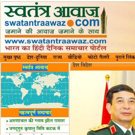
मुख्य पृष्ठ
देश-दुनिया
राज्य
वीडियो
फोटो गैलरी
पुराने लिंक
दॆश‍ विदॆश‌
स्वतंत्र आवाज़
महत्वपूर्ण समाचार
अरुणाचल की ग्लाव झील रामसर
स्थल घोषित
जगद्गुरु कृपालु विवि कटक में