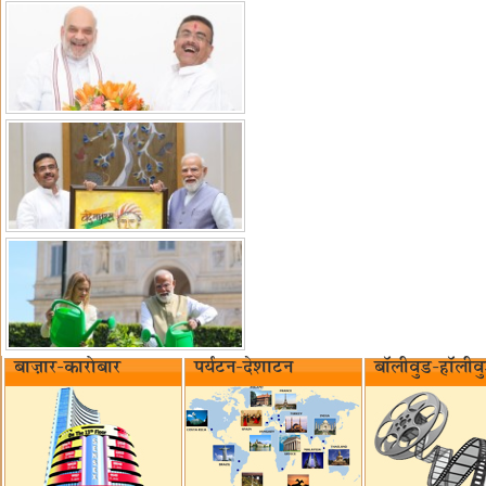
बाज़ार-कारोबार
पर्यटन-देशाटन
बॉलीवुड-हॉलीव