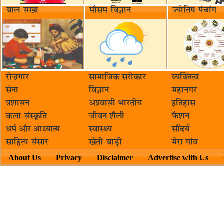
बाल-सखा
मौसम-विज्ञान
ज्योतिष-पंचांग
रोज़गार
सामाजिक सरॊकार‌
व्यक्तित्व
सेना
विज्ञान
महानगर
प्रशासन
अप्रवासी भारतीय
इतिहास
कला-संस्कृति
जीवन शैली
फैशन
धर्म और आध्यात्म
स्वास्थ्य
सौंदर्य
साहित्य-संसार
खेती-बाड़ी
मेरा गांव
About Us
Privacy
Disclaimer
Advertise with Us