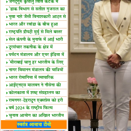
स्थल घोषित
जगद्गुरु कृपालु विवि कटक में
शैक्षिक सत्र शुरू
'डाक विभाग से सतीश गुजराल का
रिश्ता गहरा'
युवा नशे जैसी विनाशकारी आदत से
दूर रहें-मोदी
भारत और रवांडा के बीच हुआ
व्यापार विस्तार
राष्ट्रपति द्रौपदी मुर्मु से मिले बस्तर
के प्रतिनिधि
सेल कंपनी के मुनाफे में आई भारी
उछाल!
दूरसंचार तकनीक के क्षेत्र में
उत्कृष्टता पुरस्कार
पर्यटन मंत्रालय और एयर इंडिया में
समझौता
'मीराबाई चानू हर भारतीय के लिए
प्रेरणा'
नागर विमानन मंत्रालय की यात्रियों
को सलाह
भारत रोमानिया में व्यापारिक
साझेदारियां
आईएनएस मालवन ने नौसेना की
ताकत बढ़ाई
कोलकाता में शब्द संग्रहालय का
उद्घाटन
रामनगर-देहरादून एक्सप्रेस को हरी
झंडी
वर्ष 2024 के राष्ट्रीय फिल्म
पुरस्कारों की घोषणा
चुनाव आयोग का अखिल भारतीय
मीडिया सम्मेलन
भारत में केवड़े का अस्तित्‍व 24
स्वतंत्र आवाज़ टीवी
लाख वर्ष!
लखनऊ में 'एक राष्ट्र एक चुनाव'