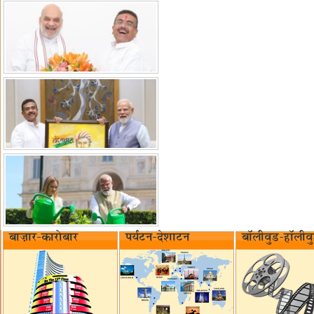
बाज़ार-कारोबार
पर्यटन-देशाटन
बॉलीवुड-हॉलीव