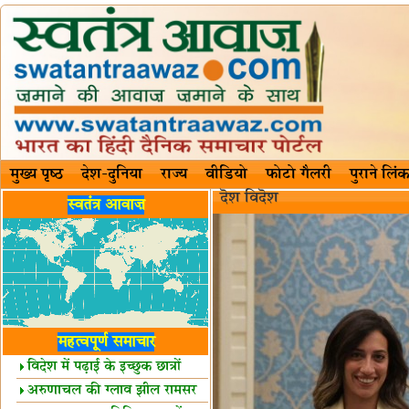
मुख्य पृष्ठ
देश-दुनिया
राज्य
वीडियो
फोटो गैलरी
पुराने लिंक
दॆश‍ विदॆश‌
स्वतंत्र आवाज़
महत्वपूर्ण समाचार
विदेश में पढ़ाई के इच्छुक छात्रों
केलिए खुशखबरी!
अरुणाचल की ग्लाव झील रामसर