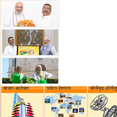
बाज़ार-कारोबार
पर्यटन-देशाटन
बॉलीवुड-हॉलीव