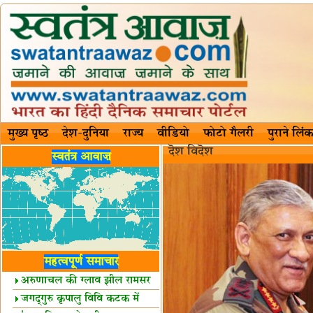
मुख्य पृष्ठ
देश-दुनिया
राज्य
वीडियो
फोटो गैलरी
पुराने लिंक
दॆश‍ विदॆश‌
स्वतंत्र आवाज़
महत्वपूर्ण समाचार
अरुणाचल की ग्लाव झील रामसर
स्थल घोषित
जगद्गुरु कृपालु विवि कटक में