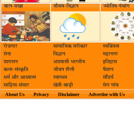
बाल-सखा
मौसम-विज्ञान
ज्योतिष-पंचांग
रोज़गार
सामाजिक सरॊकार‌
व्यक्तित्व
सेना
विज्ञान
महानगर
प्रशासन
अप्रवासी भारतीय
इतिहास
कला-संस्कृति
जीवन शैली
फैशन
धर्म और आध्यात्म
स्वास्थ्य
सौंदर्य
साहित्य-संसार
खेती-बाड़ी
मेरा गांव
About Us
Privacy
Disclaimer
Advertise with Us