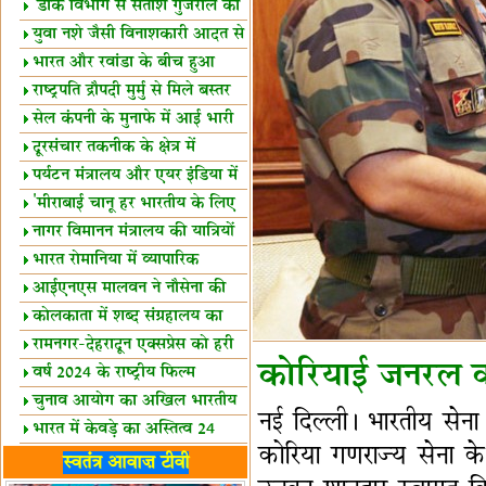
शैक्षिक सत्र शुरू
'डाक विभाग से सतीश गुजराल का
रिश्ता गहरा'
युवा नशे जैसी विनाशकारी आदत से
दूर रहें-मोदी
भारत और रवांडा के बीच हुआ
व्यापार विस्तार
राष्ट्रपति द्रौपदी मुर्मु से मिले बस्तर
के प्रतिनिधि
सेल कंपनी के मुनाफे में आई भारी
उछाल!
दूरसंचार तकनीक के क्षेत्र में
उत्कृष्टता पुरस्कार
पर्यटन मंत्रालय और एयर इंडिया में
समझौता
'मीराबाई चानू हर भारतीय के लिए
प्रेरणा'
नागर विमानन मंत्रालय की यात्रियों
को सलाह
भारत रोमानिया में व्यापारिक
साझेदारियां
आईएनएस मालवन ने नौसेना की
ताकत बढ़ाई
कोलकाता में शब्द संग्रहालय का
उद्घाटन
रामनगर-देहरादून एक्सप्रेस को हरी
कोरियाई जनरल 
झंडी
वर्ष 2024 के राष्ट्रीय फिल्म
पुरस्कारों की घोषणा
चुनाव आयोग का अखिल भारतीय
नई दिल्ली। भारतीय सेना
मीडिया सम्मेलन
भारत में केवड़े का अस्तित्‍व 24
कोरिया गणराज्य सेन
लाख वर्ष!
लखनऊ में 'एक राष्ट्र एक चुनाव'
स्वतंत्र आवाज़ टीवी
पर बैठक
विधानमंडल लोकतंत्र की पाठशाला