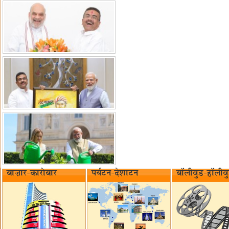
बाज़ार-कारोबार
पर्यटन-देशाटन
बॉलीवुड-हॉलीव