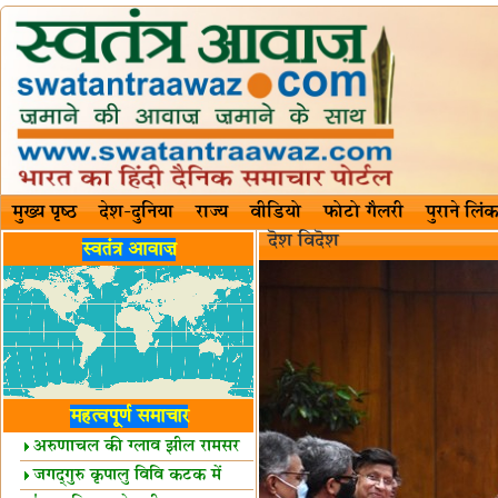
मुख्य पृष्ठ
देश-दुनिया
राज्य
वीडियो
फोटो गैलरी
पुराने लिंक
दॆश‍ विदॆश‌
स्वतंत्र आवाज़
महत्वपूर्ण समाचार
अरुणाचल की ग्लाव झील रामसर
स्थल घोषित
जगद्गुरु कृपालु विवि कटक में