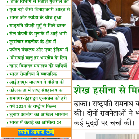
शैक्षिक सत्र शुरू
'डाक विभाग से सतीश गुजराल का
रिश्ता गहरा'
युवा नशे जैसी विनाशकारी आदत से
दूर रहें-मोदी
भारत और रवांडा के बीच हुआ
व्यापार विस्तार
राष्ट्रपति द्रौपदी मुर्मु से मिले बस्तर
के प्रतिनिधि
सेल कंपनी के मुनाफे में आई भारी
उछाल!
दूरसंचार तकनीक के क्षेत्र में
उत्कृष्टता पुरस्कार
पर्यटन मंत्रालय और एयर इंडिया में
समझौता
'मीराबाई चानू हर भारतीय के लिए
प्रेरणा'
नागर विमानन मंत्रालय की यात्रियों
को सलाह
भारत रोमानिया में व्यापारिक
साझेदारियां
आईएनएस मालवन ने नौसेना की
शेख हसीना से मिले
ताकत बढ़ाई
कोलकाता में शब्द संग्रहालय का
उद्घाटन
रामनगर-देहरादून एक्सप्रेस को हरी
ढाका। राष्ट्रपति रामनाथ क
झंडी
वर्ष 2024 के राष्ट्रीय फिल्म
की। दोनों राजनेताओं ने
पुरस्कारों की घोषणा
चुनाव आयोग का अखिल भारतीय
कई मुद्दों पर चर्चा की।
मीडिया सम्मेलन
भारत में केवड़े का अस्तित्‍व 24
लाख वर्ष!
लखनऊ में 'एक राष्ट्र एक चुनाव'
स्वतंत्र आवाज़ टीवी
पर बैठक
विधानमंडल लोकतंत्र की पाठशाला