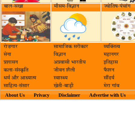
बाल-सखा
मौसम-विज्ञान
ज्योतिष-पंचांग
रोज़गार
सामाजिक सरॊकार‌
व्यक्तित्व
सेना
विज्ञान
महानगर
प्रशासन
अप्रवासी भारतीय
इतिहास
कला-संस्कृति
जीवन शैली
फैशन
धर्म और आध्यात्म
स्वास्थ्य
सौंदर्य
साहित्य-संसार
खेती-बाड़ी
मेरा गांव
About Us
Privacy
Disclaimer
Advertise with Us