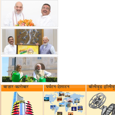
बाज़ार-कारोबार
पर्यटन-देशाटन
बॉलीवुड-हॉलीव