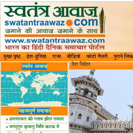
मुख्य पृष्ठ
देश-दुनिया
राज्य
वीडियो
फोटो गैलरी
पुराने लिंक
दॆश‍ विदॆश‌
स्वतंत्र आवाज़
महत्वपूर्ण समाचार
अरुणाचल की ग्लाव झील रामसर
स्थल घोषित
जगद्गुरु कृपालु विवि कटक में