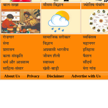
बाल-सखा
मौसम-विज्ञान
ज्योतिष-पंचांग
रोज़गार
सामाजिक सरॊकार‌
व्यक्तित्व
सेना
विज्ञान
महानगर
प्रशासन
अप्रवासी भारतीय
इतिहास
कला-संस्कृति
जीवन शैली
फैशन
धर्म और आध्यात्म
स्वास्थ्य
सौंदर्य
साहित्य-संसार
खेती-बाड़ी
मेरा गांव
About Us
Privacy
Disclaimer
Advertise with Us