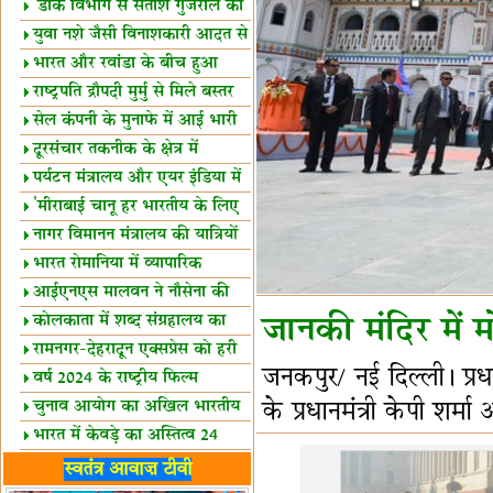
शैक्षिक सत्र शुरू
'डाक विभाग से सतीश गुजराल का
रिश्ता गहरा'
युवा नशे जैसी विनाशकारी आदत से
दूर रहें-मोदी
भारत और रवांडा के बीच हुआ
व्यापार विस्तार
राष्ट्रपति द्रौपदी मुर्मु से मिले बस्तर
के प्रतिनिधि
सेल कंपनी के मुनाफे में आई भारी
उछाल!
दूरसंचार तकनीक के क्षेत्र में
उत्कृष्टता पुरस्कार
पर्यटन मंत्रालय और एयर इंडिया में
समझौता
'मीराबाई चानू हर भारतीय के लिए
प्रेरणा'
नागर विमानन मंत्रालय की यात्रियों
को सलाह
भारत रोमानिया में व्यापारिक
साझेदारियां
आईएनएस मालवन ने नौसेना की
ताकत बढ़ाई
कोलकाता में शब्द संग्रहालय का
जानकी मंदिर मे
उद्घाटन
रामनगर-देहरादून एक्सप्रेस को हरी
जनकपुर/ नई दिल्ली। प्रधा
झंडी
वर्ष 2024 के राष्ट्रीय फिल्म
पुरस्कारों की घोषणा
चुनाव आयोग का अखिल भारतीय
के प्रधानमंत्री केपी शर्
मीडिया सम्मेलन
भारत में केवड़े का अस्तित्‍व 24
लाख वर्ष!
लखनऊ में 'एक राष्ट्र एक चुनाव'
स्वतंत्र आवाज़ टीवी
पर बैठक
विधानमंडल लोकतंत्र की पाठशाला