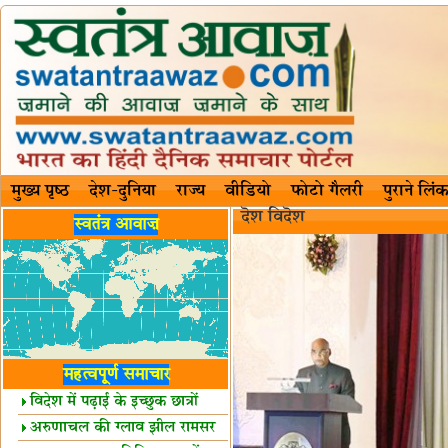
मुख्य पृष्ठ
देश-दुनिया
राज्य
वीडियो
फोटो गैलरी
पुराने लिंक
दॆश‍ विदॆश‌
स्वतंत्र आवाज़
महत्वपूर्ण समाचार
विदेश में पढ़ाई के इच्छुक छात्रों
केलिए खुशखबरी!
अरुणाचल की ग्लाव झील रामसर