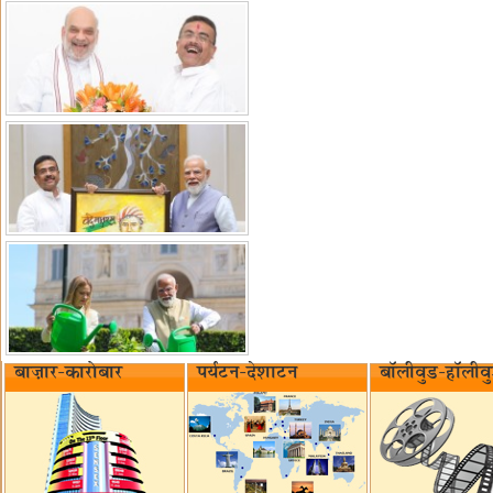
बाज़ार-कारोबार
पर्यटन-देशाटन
बॉलीवुड-हॉलीव