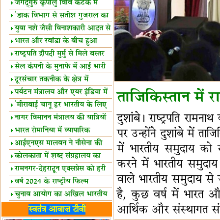
स्थल घोषित
जगद्गुरु कृपालु विवि कटक में
शैक्षिक सत्र शुरू
'डाक विभाग से सतीश गुजराल का
रिश्ता गहरा'
युवा नशे जैसी विनाशकारी आदत से
दूर रहें-मोदी
भारत और रवांडा के बीच हुआ
व्यापार विस्तार
राष्ट्रपति द्रौपदी मुर्मु से मिले बस्तर
के प्रतिनिधि
सेल कंपनी के मुनाफे में आई भारी
उछाल!
दूरसंचार तकनीक के क्षेत्र में
उत्कृष्टता पुरस्कार
पर्यटन मंत्रालय और एयर इंडिया में
ताजिकिस्तान में रा
समझौता
'मीराबाई चानू हर भारतीय के लिए
दुशांबे। राष्‍ट्रपति राम
प्रेरणा'
नागर विमानन मंत्रालय की यात्रियों
को सलाह
भारत रोमानिया में व्यापारिक
पर उन्होंने दुशांबे में 
साझेदारियां
आईएनएस मालवन ने नौसेना की
में भारतीय समुदाय को 
ताकत बढ़ाई
कोलकाता में शब्द संग्रहालय का
करने में भारतीय समुदाय
उद्घाटन
रामनगर-देहरादून एक्सप्रेस को हरी
वाले भारतीय समुदाय से 
झंडी
वर्ष 2024 के राष्ट्रीय फिल्म
है, कुछ वर्ष में भारत औ
पुरस्कारों की घोषणा
चुनाव आयोग का अखिल भारतीय
मीडिया सम्मेलन
भारत में केवड़े का अस्तित्‍व 24
आर्थिक और संस्‍थागत सं
स्वतंत्र आवाज़ टीवी
लाख वर्ष!
लखनऊ में 'एक राष्ट्र एक चुनाव'