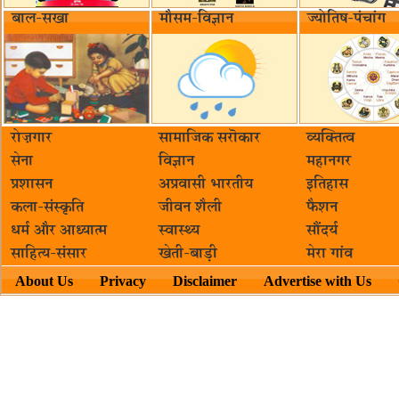
बाल-सखा
मौसम-विज्ञान
ज्योतिष-पंचांग
रोज़गार
सामाजिक सरॊकार‌
व्यक्तित्व
सेना
विज्ञान
महानगर
प्रशासन
अप्रवासी भारतीय
इतिहास
कला-संस्कृति
जीवन शैली
फैशन
धर्म और आध्यात्म
स्वास्थ्य
सौंदर्य
साहित्य-संसार
खेती-बाड़ी
मेरा गांव
About Us
Privacy
Disclaimer
Advertise with Us