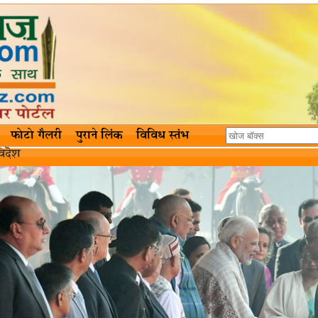
फोटो गैलरी
पुराने लिंक
विविध स्तंभ
िदॆश‌