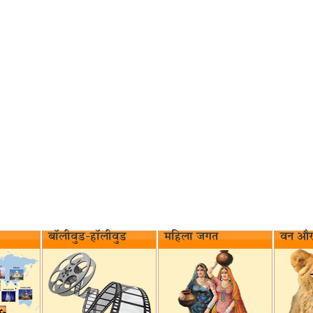
बॉलीवुड-हॉलीवुड
महिला जगत
वन और 