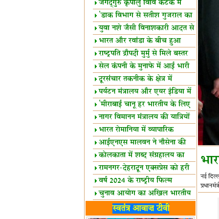
स्थल घोषित
जगद्गुरु कृपालु विवि कटक में
शैक्षिक सत्र शुरू
'डाक विभाग से सतीश गुजराल का
रिश्ता गहरा'
युवा नशे जैसी विनाशकारी आदत से
दूर रहें-मोदी
भारत और रवांडा के बीच हुआ
व्यापार विस्तार
राष्ट्रपति द्रौपदी मुर्मु से मिले बस्तर
के प्रतिनिधि
सेल कंपनी के मुनाफे में आई भारी
उछाल!
दूरसंचार तकनीक के क्षेत्र में
उत्कृष्टता पुरस्कार
पर्यटन मंत्रालय और एयर इंडिया में
समझौता
'मीराबाई चानू हर भारतीय के लिए
प्रेरणा'
नागर विमानन मंत्रालय की यात्रियों
को सलाह
भारत रोमानिया में व्यापारिक
साझेदारियां
आईएनएस मालवन ने नौसेना की
ताकत बढ़ाई
कोलकाता में शब्द संग्रहालय का
भार
उद्घाटन
रामनगर-देहरादून एक्सप्रेस को हरी
नई दिल्ल
झंडी
वर्ष 2024 के राष्ट्रीय फिल्म
प्रधानमं
पुरस्कारों की घोषणा
चुनाव आयोग का अखिल भारतीय
मीडिया सम्मेलन
भारत में केवड़े का अस्तित्‍व 24
स्वतंत्र आवाज़ टीवी
लाख वर्ष!
लखनऊ में 'एक राष्ट्र एक चुनाव'