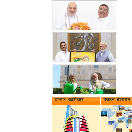
बाज़ार-कारोबार
पर्यटन-देशाटन