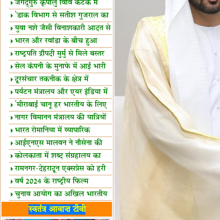
स्थल घोषित
जगद्गुरु कृपालु विवि कटक में
शैक्षिक सत्र शुरू
'डाक विभाग से सतीश गुजराल का
रिश्ता गहरा'
युवा नशे जैसी विनाशकारी आदत से
दूर रहें-मोदी
भारत और रवांडा के बीच हुआ
व्यापार विस्तार
राष्ट्रपति द्रौपदी मुर्मु से मिले बस्तर
के प्रतिनिधि
सेल कंपनी के मुनाफे में आई भारी
उछाल!
दूरसंचार तकनीक के क्षेत्र में
उत्कृष्टता पुरस्कार
पर्यटन मंत्रालय और एयर इंडिया में
समझौता
'मीराबाई चानू हर भारतीय के लिए
प्रेरणा'
नागर विमानन मंत्रालय की यात्रियों
को सलाह
भारत रोमानिया में व्यापारिक
साझेदारियां
आईएनएस मालवन ने नौसेना की
ताकत बढ़ाई
कोलकाता में शब्द संग्रहालय का
उद्घाटन
रामनगर-देहरादून एक्सप्रेस को हरी
झंडी
वर्ष 2024 के राष्ट्रीय फिल्म
पुरस्कारों की घोषणा
चुनाव आयोग का अखिल भारतीय
मीडिया सम्मेलन
भारत में केवड़े का अस्तित्‍व 24
स्वतंत्र आवाज़ टीवी
लाख वर्ष!
लखनऊ में 'एक राष्ट्र एक चुनाव'