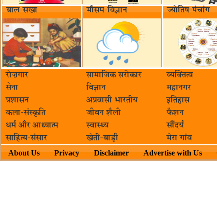
बाल-सखा
मौसम-विज्ञान
ज्योतिष-पंचांग
रोज़गार
सामाजिक सरॊकार‌
व्यक्तित्व
सेना
विज्ञान
महानगर
प्रशासन
अप्रवासी भारतीय
इतिहास
कला-संस्कृति
जीवन शैली
फैशन
धर्म और आध्यात्म
स्वास्थ्य
सौंदर्य
साहित्य-संसार
खेती-बाड़ी
मेरा गांव
About Us
Privacy
Disclaimer
Advertise with Us