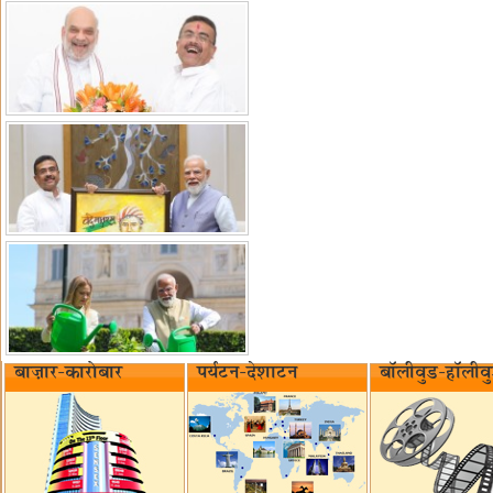
बाज़ार-कारोबार
पर्यटन-देशाटन
बॉलीवुड-हॉलीव