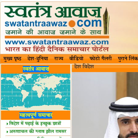
मुख्य पृष्ठ
देश-दुनिया
राज्य
वीडियो
फोटो गैलरी
पुराने लिंक
दॆश‍ विदॆश‌
स्वतंत्र आवाज़
महत्वपूर्ण समाचार
विदेश में पढ़ाई के इच्छुक छात्रों
केलिए खुशखबरी!
अरुणाचल की ग्लाव झील रामसर