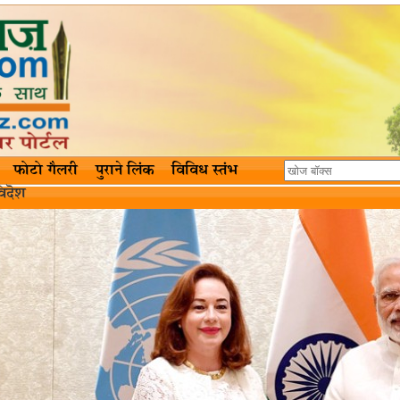
फोटो गैलरी
पुराने लिंक
विविध स्तंभ
िदॆश‌