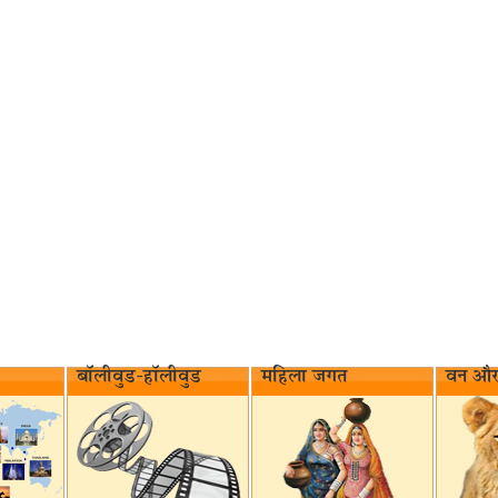
बॉलीवुड-हॉलीवुड
महिला जगत
वन और 