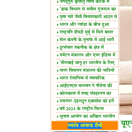
स्थल घोषित
जगद्गुरु कृपालु विवि कटक में
शैक्षिक सत्र शुरू
'डाक विभाग से सतीश गुजराल का
रिश्ता गहरा'
युवा नशे जैसी विनाशकारी आदत से
दूर रहें-मोदी
भारत और रवांडा के बीच हुआ
व्यापार विस्तार
राष्ट्रपति द्रौपदी मुर्मु से मिले बस्तर
के प्रतिनिधि
सेल कंपनी के मुनाफे में आई भारी
उछाल!
दूरसंचार तकनीक के क्षेत्र में
उत्कृष्टता पुरस्कार
पर्यटन मंत्रालय और एयर इंडिया में
समझौता
'मीराबाई चानू हर भारतीय के लिए
प्रेरणा'
नागर विमानन मंत्रालय की यात्रियों
को सलाह
भारत रोमानिया में व्यापारिक
साझेदारियां
आईएनएस मालवन ने नौसेना की
ताकत बढ़ाई
कोलकाता में शब्द संग्रहालय का
उद्घाटन
रामनगर-देहरादून एक्सप्रेस को हरी
झंडी
वर्ष 2024 के राष्ट्रीय फिल्म
पुरस्कारों की घोषणा
चुनाव आयोग का अखिल भारतीय
यूए
मीडिया सम्मेलन
भारत में केवड़े का अस्तित्‍व 24
स्वतंत्र आवाज़ टीवी
लाख वर्ष!
लखनऊ में 'एक राष्ट्र एक चुनाव'