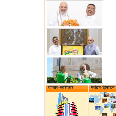
बाज़ार-कारोबार
पर्यटन-देशाटन