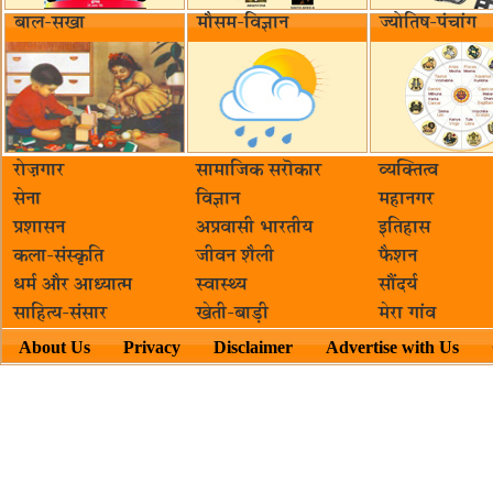
बाल-सखा
मौसम-विज्ञान
ज्योतिष-पंचांग
रोज़गार
सामाजिक सरॊकार‌
व्यक्तित्व
सेना
विज्ञान
महानगर
प्रशासन
अप्रवासी भारतीय
इतिहास
कला-संस्कृति
जीवन शैली
फैशन
धर्म और आध्यात्म
स्वास्थ्य
सौंदर्य
साहित्य-संसार
खेती-बाड़ी
मेरा गांव
About Us
Privacy
Disclaimer
Advertise with Us