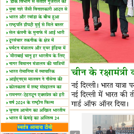
शैक्षिक सत्र शुरू
'डाक विभाग से सतीश गुजराल का
रिश्ता गहरा'
युवा नशे जैसी विनाशकारी आदत से
दूर रहें-मोदी
भारत और रवांडा के बीच हुआ
व्यापार विस्तार
राष्ट्रपति द्रौपदी मुर्मु से मिले बस्तर
के प्रतिनिधि
सेल कंपनी के मुनाफे में आई भारी
उछाल!
दूरसंचार तकनीक के क्षेत्र में
उत्कृष्टता पुरस्कार
पर्यटन मंत्रालय और एयर इंडिया में
समझौता
'मीराबाई चानू हर भारतीय के लिए
प्रेरणा'
नागर विमानन मंत्रालय की यात्रियों
चीन के रक्षामंत्
को सलाह
भारत रोमानिया में व्यापारिक
साझेदारियां
आईएनएस मालवन ने नौसेना की
नई दिल्ली। भारत यात्रा
ताकत बढ़ाई
कोलकाता में शब्द संग्रहालय का
नई दिल्ली में भारत की त
उद्घाटन
रामनगर-देहरादून एक्सप्रेस को हरी
झंडी
वर्ष 2024 के राष्ट्रीय फिल्म
गार्ड ऑफ ऑनर दिया।
पुरस्कारों की घोषणा
चुनाव आयोग का अखिल भारतीय
मीडिया सम्मेलन
भारत में केवड़े का अस्तित्‍व 24
लाख वर्ष!
लखनऊ में 'एक राष्ट्र एक चुनाव'
स्वतंत्र आवाज़ टीवी
पर बैठक
विधानमंडल लोकतंत्र की पाठशाला