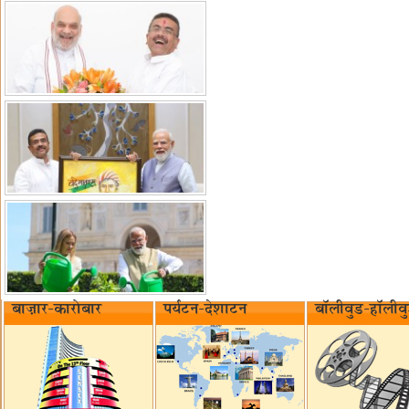
बाज़ार-कारोबार
पर्यटन-देशाटन
बॉलीवुड-हॉलीव