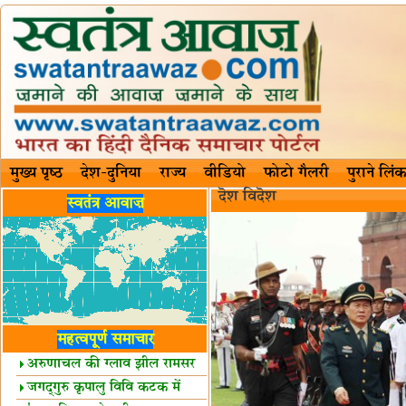
मुख्य पृष्ठ
देश-दुनिया
राज्य
वीडियो
फोटो गैलरी
पुराने लिंक
दॆश‍ विदॆश‌
स्वतंत्र आवाज़
महत्वपूर्ण समाचार
अरुणाचल की ग्लाव झील रामसर
स्थल घोषित
जगद्गुरु कृपालु विवि कटक में